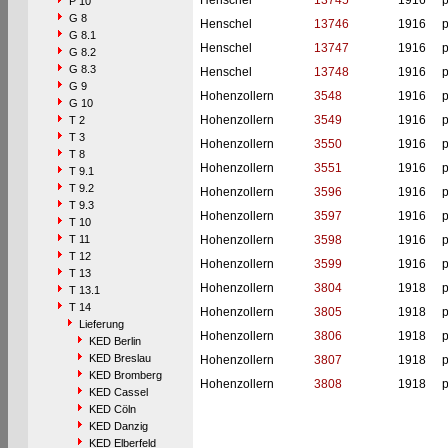
Henschel
13745
1916
p
P 10
G 8
Henschel
13746
1916
p
G 8.1
Henschel
13747
1916
p
G 8.2
G 8.3
Henschel
13748
1916
p
G 9
Hohenzollern
3548
1916
p
G 10
Hohenzollern
3549
1916
p
T 2
T 3
Hohenzollern
3550
1916
p
T 8
Hohenzollern
3551
1916
p
T 9.1
T 9.2
Hohenzollern
3596
1916
p
T 9.3
Hohenzollern
3597
1916
p
T 10
T 11
Hohenzollern
3598
1916
p
T 12
Hohenzollern
3599
1916
p
T 13
Hohenzollern
3804
1918
p
T 13.1
T 14
Hohenzollern
3805
1918
p
Lieferung
Hohenzollern
3806
1918
p
KED Berlin
KED Breslau
Hohenzollern
3807
1918
p
KED Bromberg
Hohenzollern
3808
1918
p
KED Cassel
KED Cöln
KED Danzig
KED Elberfeld