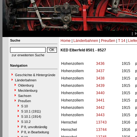
Suche
Home
|
Länderbahnen
|
Preußen
|
T 14
|
Liefe
KED Elberfeld 8501 - 8527
zur erweiterten Suche
Hohenzollern
3436
1915
p
Navigation
Hohenzollern
3437
1915
p
Geschichte & Hintergründe
Hohenzollern
3438
1915
p
Länderbahnen
Oldenburg
Hohenzollern
3439
1915
p
Mecklenburg
Hohenzollern
3440
1915
p
Sachsen
Hohenzollern
3441
1915
p
Preußen
S 10
Hohenzollern
3442
1915
p
S 10.1 (1911)
Hohenzollern
3443
1915
p
S 10.1 (1914)
S 10.2
Henschel
13743
1916
p
P 8, unvollständig
Henschel
13744
1916
p
P 8, in Bearbeitung