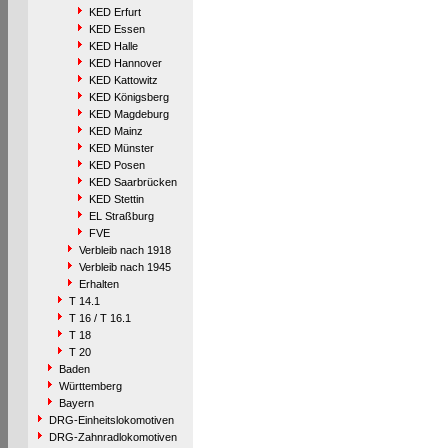
KED Erfurt
KED Essen
KED Halle
KED Hannover
KED Kattowitz
KED Königsberg
KED Magdeburg
KED Mainz
KED Münster
KED Posen
KED Saarbrücken
KED Stettin
EL Straßburg
FVE
Verbleib nach 1918
Verbleib nach 1945
Erhalten
T 14.1
T 16 / T 16.1
T 18
T 20
Baden
Württemberg
Bayern
DRG-Einheitslokomotiven
DRG-Zahnradlokomotiven