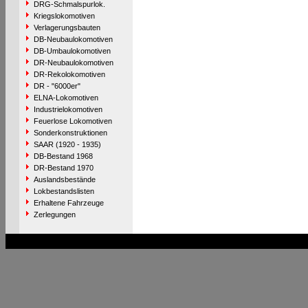
DRG-Schmalspurlok.
Kriegslokomotiven
Verlagerungsbauten
DB-Neubaulokomotiven
DB-Umbaulokomotiven
DR-Neubaulokomotiven
DR-Rekolokomotiven
DR - "6000er"
ELNA-Lokomotiven
Industrielokomotiven
Feuerlose Lokomotiven
Sonderkonstruktionen
SAAR (1920 - 1935)
DB-Bestand 1968
DR-Bestand 1970
Auslandsbestände
Lokbestandslisten
Erhaltene Fahrzeuge
Zerlegungen