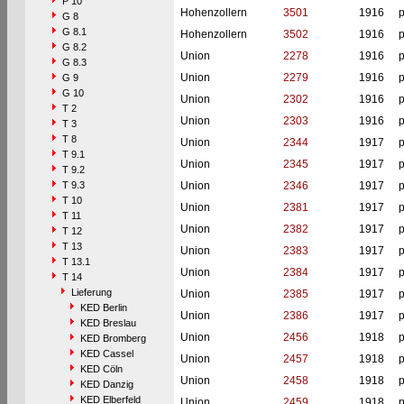
P 10
Hohenzollern
3501
1916
p
G 8
G 8.1
Hohenzollern
3502
1916
p
G 8.2
Union
2278
1916
p
G 8.3
Union
2279
1916
p
G 9
G 10
Union
2302
1916
p
T 2
Union
2303
1916
p
T 3
T 8
Union
2344
1917
p
T 9.1
Union
2345
1917
p
T 9.2
T 9.3
Union
2346
1917
p
T 10
Union
2381
1917
p
T 11
Union
2382
1917
p
T 12
T 13
Union
2383
1917
p
T 13.1
Union
2384
1917
p
T 14
Lieferung
Union
2385
1917
p
KED Berlin
Union
2386
1917
p
KED Breslau
Union
2456
1918
p
KED Bromberg
KED Cassel
Union
2457
1918
p
KED Cöln
Union
2458
1918
p
KED Danzig
KED Elberfeld
Union
2459
1918
p