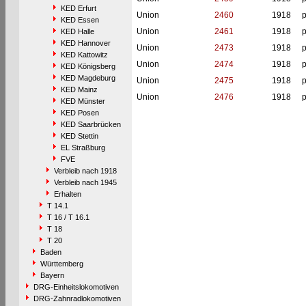
KED Erfurt
Union
2460
1918
p
KED Essen
Union
2461
1918
p
KED Halle
KED Hannover
Union
2473
1918
p
KED Kattowitz
Union
2474
1918
p
KED Königsberg
KED Magdeburg
Union
2475
1918
p
KED Mainz
Union
2476
1918
p
KED Münster
KED Posen
KED Saarbrücken
KED Stettin
EL Straßburg
FVE
Verbleib nach 1918
Verbleib nach 1945
Erhalten
T 14.1
T 16 / T 16.1
T 18
T 20
Baden
Württemberg
Bayern
DRG-Einheitslokomotiven
DRG-Zahnradlokomotiven