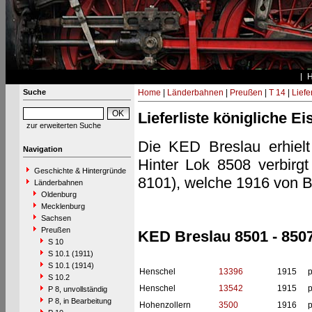
Suche
Home
|
Länderbahnen
|
Preußen
|
T 14
|
Liefe
Lieferliste königliche E
zur erweiterten Suche
Die KED Breslau erhielt
Navigation
Hinter Lok 8508 verbirgt
Geschichte & Hintergründe
8101), welche 1916 von B
Länderbahnen
Oldenburg
Mecklenburg
Sachsen
Preußen
KED Breslau 8501 - 8507
S 10
S 10.1 (1911)
S 10.1 (1914)
Henschel
13396
1915
p
S 10.2
Henschel
13542
1915
p
P 8, unvollständig
P 8, in Bearbeitung
Hohenzollern
3500
1916
p