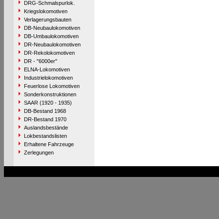
DRG-Schmalspurlok.
Kriegslokomotiven
Verlagerungsbauten
DB-Neubaulokomotiven
DB-Umbaulokomotiven
DR-Neubaulokomotiven
DR-Rekolokomotiven
DR - "6000er"
ELNA-Lokomotiven
Industrielokomotiven
Feuerlose Lokomotiven
Sonderkonstruktionen
SAAR (1920 - 1935)
DB-Bestand 1968
DR-Bestand 1970
Auslandsbestände
Lokbestandslisten
Erhaltene Fahrzeuge
Zerlegungen