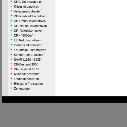
DRG-Schmalspurlok.
Kriegslokomotiven
Verlagerungsbauten
DB-Neubaulokomotiven
DB-Umbaulokomotiven
DR-Neubaulokomotiven
DR-Rekolokomotiven
DR - "6000er"
ELNA-Lokomotiven
Industrielokomotiven
Feuerlose Lokomotiven
Sonderkonstruktionen
SAAR (1920 - 1935)
DB-Bestand 1968
DR-Bestand 1970
Auslandsbestände
Lokbestandslisten
Erhaltene Fahrzeuge
Zerlegungen