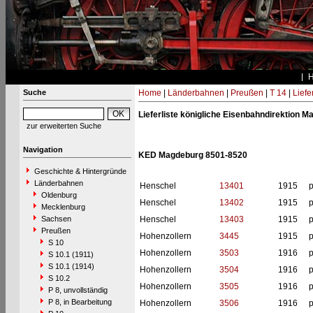
Suche
Home
|
Länderbahnen
|
Preußen
|
T 14
|
Liefe
Lieferliste königliche Eisenbahndirektion 
zur erweiterten Suche
Navigation
KED Magdeburg 8501-8520
Geschichte & Hintergründe
Länderbahnen
Henschel
13401
1915
p
Oldenburg
Henschel
13402
1915
p
Mecklenburg
Sachsen
Henschel
13403
1915
p
Preußen
Hohenzollern
3445
1915
p
S 10
Hohenzollern
3503
1916
p
S 10.1 (1911)
S 10.1 (1914)
Hohenzollern
3504
1916
p
S 10.2
Hohenzollern
3505
1916
p
P 8, unvollständig
P 8, in Bearbeitung
Hohenzollern
3506
1916
p