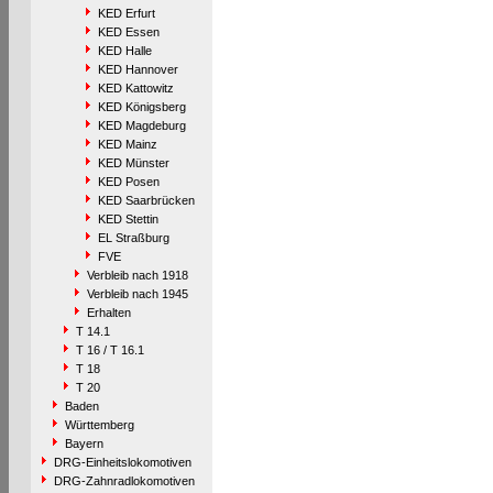
KED Erfurt
KED Essen
KED Halle
KED Hannover
KED Kattowitz
KED Königsberg
KED Magdeburg
KED Mainz
KED Münster
KED Posen
KED Saarbrücken
KED Stettin
EL Straßburg
FVE
Verbleib nach 1918
Verbleib nach 1945
Erhalten
T 14.1
T 16 / T 16.1
T 18
T 20
Baden
Württemberg
Bayern
DRG-Einheitslokomotiven
DRG-Zahnradlokomotiven