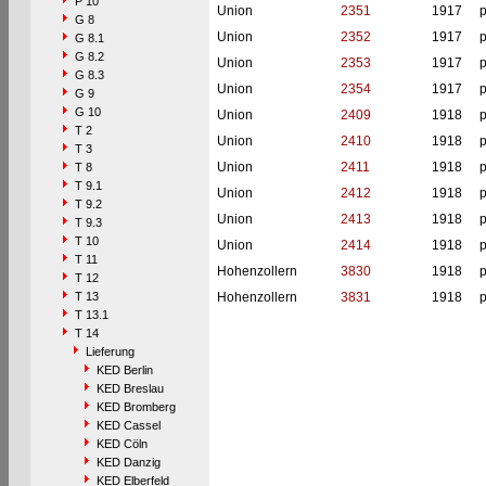
P 10
Union
2351
1917
p
G 8
Union
2352
1917
p
G 8.1
G 8.2
Union
2353
1917
p
G 8.3
Union
2354
1917
p
G 9
G 10
Union
2409
1918
p
T 2
Union
2410
1918
p
T 3
Union
2411
1918
p
T 8
T 9.1
Union
2412
1918
p
T 9.2
Union
2413
1918
p
T 9.3
T 10
Union
2414
1918
p
T 11
Hohenzollern
3830
1918
p
T 12
T 13
Hohenzollern
3831
1918
p
T 13.1
T 14
Lieferung
KED Berlin
KED Breslau
KED Bromberg
KED Cassel
KED Cöln
KED Danzig
KED Elberfeld