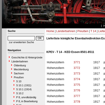
Suche
Home
|
Länderbahnen
|
Preußen
|
T 14
|
Liefe
Lieferliste königliche Eisenbahndirektion E
zur erweiterten Suche
Navigation
KPEV - T 14 - KED Essen 8501-8511
Geschichte & Hintergründe
Länderbahnen
Hohenzollern
3771
1917
p
Oldenburg
Hohenzollern
3772
1917
p
Mecklenburg
Sachsen
Hohenzollern
3773
1917
p
Preußen
Hohenzollern
3774
1917
p
S 10
Hohenzollern
3775
1917
p
S 10.1 (1911)
S 10.1 (1914)
Hohenzollern
3776
1917
p
S 10.2
Hohenzollern
3777
1917
p
P 8, unvollständig
P 8, in Bearbeitung
Hohenzollern
3778
1917
p