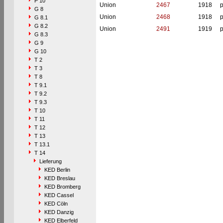
P 10
Union
2467
1918
p
G 8
Union
2468
1918
p
G 8.1
G 8.2
Union
2491
1919
p
G 8.3
G 9
G 10
T 2
T 3
T 8
T 9.1
T 9.2
T 9.3
T 10
T 11
T 12
T 13
T 13.1
T 14
Lieferung
KED Berlin
KED Breslau
KED Bromberg
KED Cassel
KED Cöln
KED Danzig
KED Elberfeld