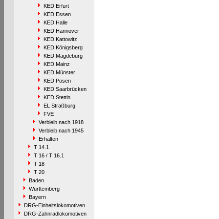
KED Erfurt
KED Essen
KED Halle
KED Hannover
KED Kattowitz
KED Königsberg
KED Magdeburg
KED Mainz
KED Münster
KED Posen
KED Saarbrücken
KED Stettin
EL Straßburg
FVE
Verbleib nach 1918
Verbleib nach 1945
Erhalten
T 14.1
T 16 / T 16.1
T 18
T 20
Baden
Württemberg
Bayern
DRG-Einheitslokomotiven
DRG-Zahnradlokomotiven