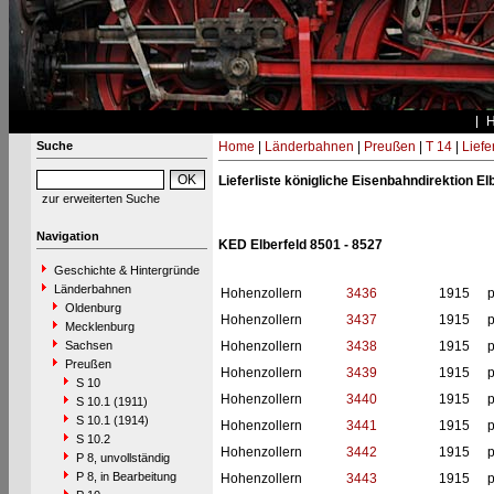
Suche
Home
|
Länderbahnen
|
Preußen
|
T 14
|
Liefe
Lieferliste königliche Eisenbahndirektion El
zur erweiterten Suche
Navigation
KED Elberfeld 8501 - 8527
Geschichte & Hintergründe
Länderbahnen
Hohenzollern
3436
1915
p
Oldenburg
Hohenzollern
3437
1915
p
Mecklenburg
Sachsen
Hohenzollern
3438
1915
p
Preußen
Hohenzollern
3439
1915
p
S 10
Hohenzollern
3440
1915
p
S 10.1 (1911)
S 10.1 (1914)
Hohenzollern
3441
1915
p
S 10.2
Hohenzollern
3442
1915
p
P 8, unvollständig
P 8, in Bearbeitung
Hohenzollern
3443
1915
p