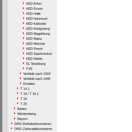
KED Erfurt
KED Essen
KED Halle
KED Hannover
KED Kattowitz
KED Königsberg
KED Magdeburg
KED Mainz
KED Münster
KED Posen
KED Saarbrücken
KED Stettin
EL Straßburg
FVE
Verbleib nach 1918
Verbleib nach 1945
Erhalten
T 14.1
T 16 / T 16.1
T 18
T 20
Baden
Württemberg
Bayern
DRG-Einheitslokomotiven
DRG-Zahnradlokomotiven