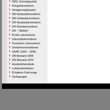
DRG-Schmalspurlok.
Kriegslokomotiven
Verlagerungsbauten
DB-Neubaulokomotiven
DB-Umbaulokomotiven
DR-Neubaulokomotiven
DR-Rekolokomotiven
DR - "6000er"
ELNA-Lokomotiven
Industrielokomotiven
Feuerlose Lokomotiven
Sonderkonstruktionen
SAAR (1920 - 1935)
DB-Bestand 1968
DR-Bestand 1970
Auslandsbestände
Lokbestandslisten
Erhaltene Fahrzeuge
Zerlegungen