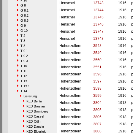
P 10
Henschel
13743
1916
p
G 8
Henschel
13744
1916
p
G 8.1
G 8.2
Henschel
13745
1916
p
G 8.3
Henschel
13746
1916
p
G 9
G 10
Henschel
13747
1916
p
T 2
Henschel
13748
1916
p
T 3
Hohenzollern
3548
1916
p
T 8
T 9.1
Hohenzollern
3549
1916
p
T 9.2
Hohenzollern
3550
1916
p
T 9.3
T 10
Hohenzollern
3551
1916
p
T 11
Hohenzollern
3596
1916
p
T 12
T 13
Hohenzollern
3597
1916
p
T 13.1
Hohenzollern
3598
1916
p
T 14
Hohenzollern
3599
1916
p
Lieferung
KED Berlin
Hohenzollern
3804
1918
p
KED Breslau
Hohenzollern
3805
1918
p
KED Bromberg
KED Cassel
Hohenzollern
3806
1918
p
KED Cöln
Hohenzollern
3807
1918
p
KED Danzig
Hohenzollern
3808
1918
p
KED Elberfeld