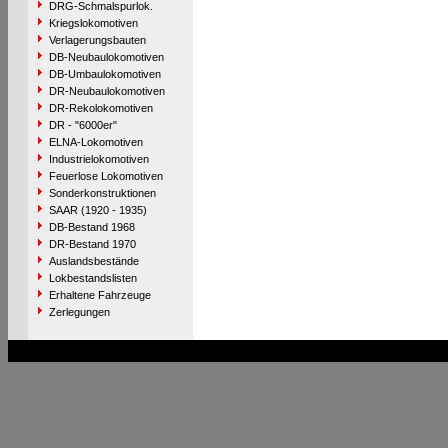
DRG-Schmalspurlok.
Kriegslokomotiven
Verlagerungsbauten
DB-Neubaulokomotiven
DB-Umbaulokomotiven
DR-Neubaulokomotiven
DR-Rekolokomotiven
DR - "6000er"
ELNA-Lokomotiven
Industrielokomotiven
Feuerlose Lokomotiven
Sonderkonstruktionen
SAAR (1920 - 1935)
DB-Bestand 1968
DR-Bestand 1970
Auslandsbestände
Lokbestandslisten
Erhaltene Fahrzeuge
Zerlegungen