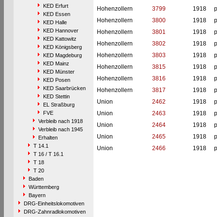
KED Erfurt
Hohenzollern
3799
1918
p
KED Essen
Hohenzollern
3800
1918
p
KED Halle
KED Hannover
Hohenzollern
3801
1918
p
KED Kattowitz
Hohenzollern
3802
1918
p
KED Königsberg
Hohenzollern
3803
1918
p
KED Magdeburg
KED Mainz
Hohenzollern
3815
1918
p
KED Münster
Hohenzollern
3816
1918
p
KED Posen
KED Saarbrücken
Hohenzollern
3817
1918
p
KED Stettin
Union
2462
1918
p
EL Straßburg
FVE
Union
2463
1918
p
Verbleib nach 1918
Union
2464
1918
p
Verbleib nach 1945
Union
2465
1918
p
Erhalten
T 14.1
Union
2466
1918
p
T 16 / T 16.1
T 18
T 20
Baden
Württemberg
Bayern
DRG-Einheitslokomotiven
DRG-Zahnradlokomotiven