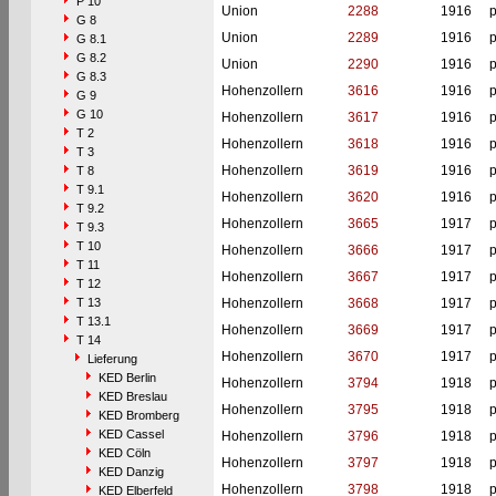
P 10
Union
2288
1916
p
G 8
Union
2289
1916
p
G 8.1
G 8.2
Union
2290
1916
p
G 8.3
Hohenzollern
3616
1916
p
G 9
G 10
Hohenzollern
3617
1916
p
T 2
Hohenzollern
3618
1916
p
T 3
Hohenzollern
3619
1916
p
T 8
T 9.1
Hohenzollern
3620
1916
p
T 9.2
Hohenzollern
3665
1917
p
T 9.3
T 10
Hohenzollern
3666
1917
p
T 11
Hohenzollern
3667
1917
p
T 12
T 13
Hohenzollern
3668
1917
p
T 13.1
Hohenzollern
3669
1917
p
T 14
Hohenzollern
3670
1917
p
Lieferung
KED Berlin
Hohenzollern
3794
1918
p
KED Breslau
Hohenzollern
3795
1918
p
KED Bromberg
KED Cassel
Hohenzollern
3796
1918
p
KED Cöln
Hohenzollern
3797
1918
p
KED Danzig
Hohenzollern
3798
1918
p
KED Elberfeld