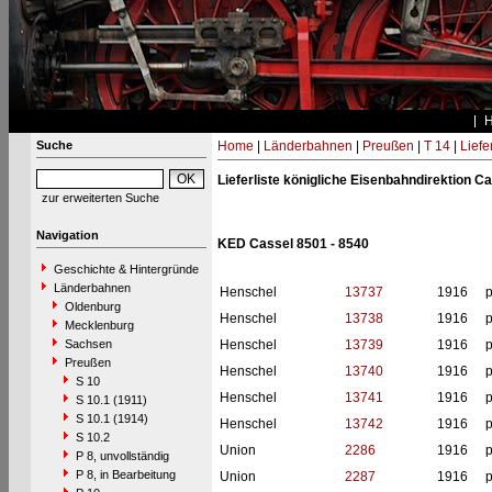
Suche
Home
|
Länderbahnen
|
Preußen
|
T 14
|
Liefe
Lieferliste königliche Eisenbahndirektion C
zur erweiterten Suche
Navigation
KED Cassel 8501 - 8540
Geschichte & Hintergründe
Länderbahnen
Henschel
13737
1916
p
Oldenburg
Henschel
13738
1916
p
Mecklenburg
Sachsen
Henschel
13739
1916
p
Preußen
Henschel
13740
1916
p
S 10
Henschel
13741
1916
p
S 10.1 (1911)
S 10.1 (1914)
Henschel
13742
1916
p
S 10.2
Union
2286
1916
p
P 8, unvollständig
P 8, in Bearbeitung
Union
2287
1916
p