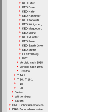
KED Erfurt
KED Essen
KED Halle
KED Hannover
KED Kattowitz
KED Königsberg
KED Magdeburg
KED Mainz
KED Münster
KED Posen
KED Saarbrücken
KED Stettin
EL Straßburg
FVE
Verbleib nach 1918
Verbleib nach 1945
Erhalten
T 14.1
T 16 / T 16.1
T 18
T 20
Baden
Württemberg
Bayern
DRG-Einheitslokomotiven
DRG-Zahnradlokomotiven