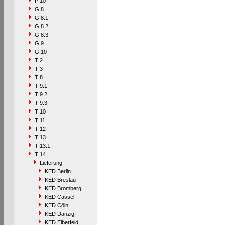
P 10
G 8
G 8.1
G 8.2
G 8.3
G 9
G 10
T 2
T 3
T 8
T 9.1
T 9.2
T 9.3
T 10
T 11
T 12
T 13
T 13.1
T 14
Lieferung
KED Berlin
KED Breslau
KED Bromberg
KED Cassel
KED Cöln
KED Danzig
KED Elberfeld