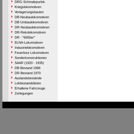
DRG-Schmalspurlok.
Kriegslokomotiven
Verlagerungsbauten
DB-Neubaulokomotiven
DB-Umbaulokomotiven
DR-Neubaulokomotiven
DR-Rekolokomotiven
DR - "6000er"
ELNA-Lokomotiven
Industrielokomotiven
Feuerlose Lokomotiven
Sonderkonstruktionen
SAAR (1920 - 1935)
DB-Bestand 1968
DR-Bestand 1970
Auslandsbestände
Lokbestandslisten
Erhaltene Fahrzeuge
Zerlegungen