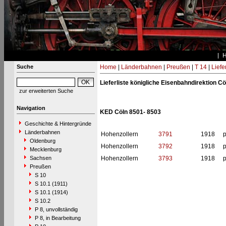
Suche
Home
|
Länderbahnen
|
Preußen
|
T 14
|
Liefe
Lieferliste königliche Eisenbahndirektion Cö
zur erweiterten Suche
Navigation
KED Cöln 8501- 8503
Geschichte & Hintergründe
Länderbahnen
Hohenzollern
3791
1918
p
Oldenburg
Hohenzollern
3792
1918
p
Mecklenburg
Sachsen
Hohenzollern
3793
1918
p
Preußen
S 10
S 10.1 (1911)
S 10.1 (1914)
S 10.2
P 8, unvollständig
P 8, in Bearbeitung