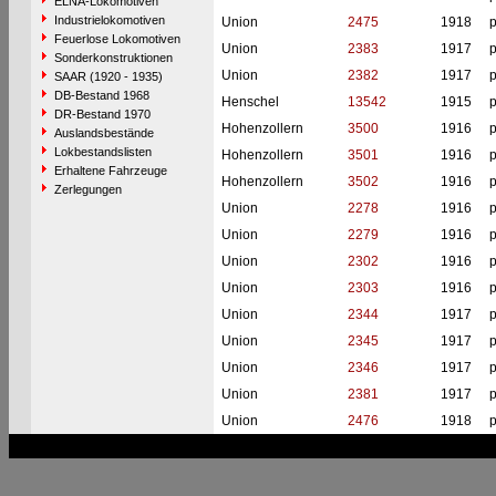
ELNA-Lokomotiven
Industrielokomotiven
Union
2475
1918
p
Feuerlose Lokomotiven
Union
2383
1917
p
Sonderkonstruktionen
Union
2382
1917
p
SAAR (1920 - 1935)
DB-Bestand 1968
Henschel
13542
1915
p
DR-Bestand 1970
Hohenzollern
3500
1916
p
Auslandsbestände
Lokbestandslisten
Hohenzollern
3501
1916
p
Erhaltene Fahrzeuge
Hohenzollern
3502
1916
p
Zerlegungen
Union
2278
1916
p
Union
2279
1916
p
Union
2302
1916
p
Union
2303
1916
p
Union
2344
1917
p
Union
2345
1917
p
Union
2346
1917
p
Union
2381
1917
p
Union
2476
1918
p