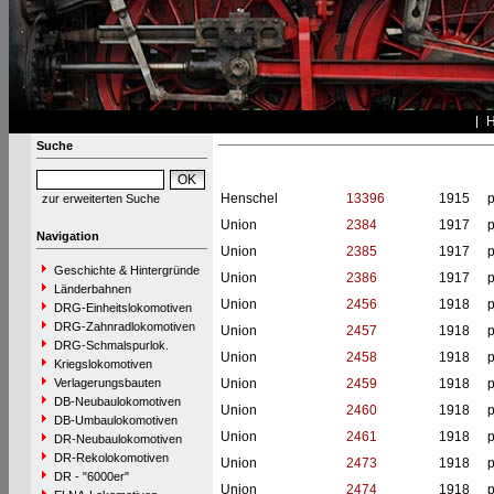
Suche
Henschel
13396
1915
p
zur erweiterten Suche
Union
2384
1917
p
Navigation
Union
2385
1917
p
Geschichte & Hintergründe
Union
2386
1917
p
Länderbahnen
Union
2456
1918
p
DRG-Einheitslokomotiven
DRG-Zahnradlokomotiven
Union
2457
1918
p
DRG-Schmalspurlok.
Union
2458
1918
p
Kriegslokomotiven
Verlagerungsbauten
Union
2459
1918
p
DB-Neubaulokomotiven
Union
2460
1918
p
DB-Umbaulokomotiven
Union
2461
1918
p
DR-Neubaulokomotiven
DR-Rekolokomotiven
Union
2473
1918
p
DR - "6000er"
Union
2474
1918
p