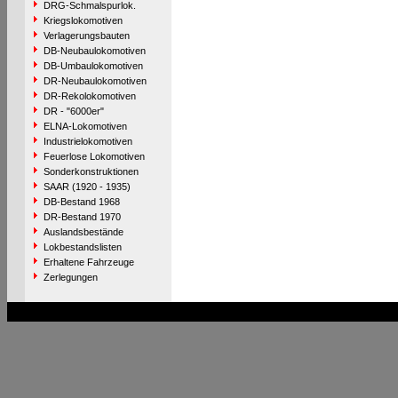
DRG-Schmalspurlok.
Kriegslokomotiven
Verlagerungsbauten
DB-Neubaulokomotiven
DB-Umbaulokomotiven
DR-Neubaulokomotiven
DR-Rekolokomotiven
DR - "6000er"
ELNA-Lokomotiven
Industrielokomotiven
Feuerlose Lokomotiven
Sonderkonstruktionen
SAAR (1920 - 1935)
DB-Bestand 1968
DR-Bestand 1970
Auslandsbestände
Lokbestandslisten
Erhaltene Fahrzeuge
Zerlegungen