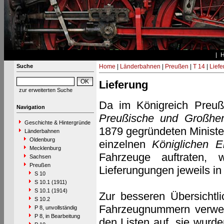
Suche
Home
|
Länderbahnen
|
Preußen
|
T 14
|
Liefe
Lieferung
zur erweiterten Suche
Da im Königreich Preuß
Navigation
Preußische und Großher
Geschichte & Hintergründe
1879 gegründeten Minister
Länderbahnen
Oldenburg
einzelnen
Königlichen E
Mecklenburg
Fahrzeuge auftraten, 
Sachsen
Preußen
Lieferungungen jeweils in 
S 10
S 10.1 (1911)
S 10.1 (1914)
Zur besseren Übersichtli
S 10.2
Fahrzeugnummern verwen
P 8, unvollständig
P 8, in Bearbeitung
den Listen auf, sie wurd