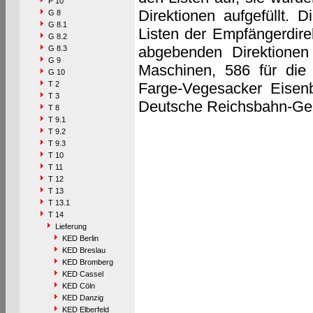
P 10
Direktionen aufgefüllt. D
G 8
G 8.1
Listen der Empfängerdirek
G 8.2
abgebenden Direktionen
G 8.3
G 9
Maschinen, 586 für die 
G 10
T 2
Farge-Vegesacker Eise
T 3
Deutsche Reichsbahn-Gese
T 8
T 9.1
T 9.2
T 9.3
T 10
T 11
T 12
T 13
T 13.1
T 14
Lieferung
KED Berlin
KED Breslau
KED Bromberg
KED Cassel
KED Cöln
KED Danzig
KED Elberfeld