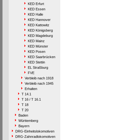
KED Erfurt
KED Essen
KED Halle
KED Hannover
KED Kattowitz
KED Königsberg
KED Magdeburg
KED Mainz
KED Münster
KED Posen
KED Saarbrücken
KED Stettin
EL Straßburg
FVE
Verbleib nach 1918
Verbleib nach 1945
Erhalten
T 14.1
T 16 / T 16.1
T 18
T 20
Baden
Württemberg
Bayern
DRG-Einheitslokomotiven
DRG-Zahnradlokomotiven