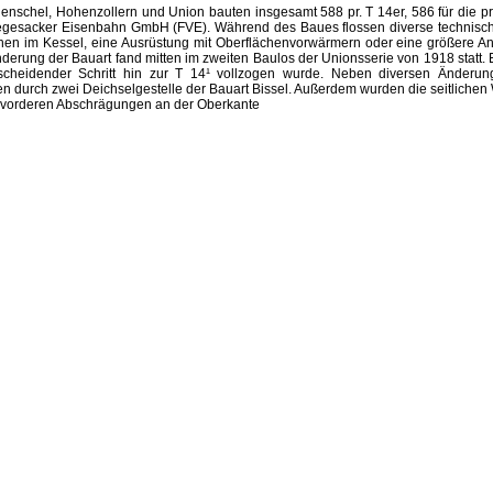
nschel, Hohenzollern und Union bauten insgesamt 588 pr. T 14er, 586 für die p
egesacker Eisenbahn GmbH (FVE). Während des Baues flossen diverse technisch
chen im Kessel, eine Ausrüstung mit Oberflächenvorwärmern oder eine größere An
derung der Bauart fand mitten im zweiten Baulos der Unionsserie von 1918 statt.
scheidender Schritt hin zur T 14¹ vollzogen wurde. Neben diversen Änderu
 durch zwei Deichselgestelle der Bauart Bissel. Außerdem wurden die seitlichen
e vorderen Abschrägungen an der Oberkante