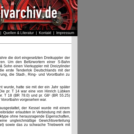
Quellen & Literatur
Kontakt
Impressum
hre die dort eingesetzten Dreikuppler der
nzen. Um den Befürwortern einer S-Bahn
& Sohn einen Vierkuppler mit Dreizylinder
ie erste Tenderlok Deutschlands mit der
rung, die Stadt-, Ring- und Vorortbahn zu
 wurde, hatte sie mit der ein Jahr später
Die pr. T 14 war eine von Hinrich Lübken
pr. T 18 (BR 78.0) und pr. G8¹ (BR 55.25)
d Vorortbahn vorgesehen war.
usgestattet, der Kessel wurde mit einem
ibräder erlaubten in Verbindung mit dem
Loktype ohne herausragende Eigenschaften,
eine ungleichmäßige Gewichtsverteilung
tet) sowie das zu schwache Triebwerk mit