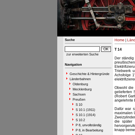
Suche
Home
|
Län
T 14
zur erweiterten Suche
Der ständig
preußische
Navigation
Elektrifizi
Triebwerk u
Geschichte & Hintergründe
Achsfolge 1
Länderbahnen
elektrifiziere
Oldenburg
Obwohl die 
Mecklenburg
gelieferten
Sachsen
(Robert Gar
Preußen
angelehnte B
S 10
Dafür war s
S 10.1 (1911)
maximalen Ü
S 10.1 (1914)
Zweizylinde
S 10.2
die später
P 8, unvollständig
hervorgeruf
knapp bemes
P 8, in Bearbeitung