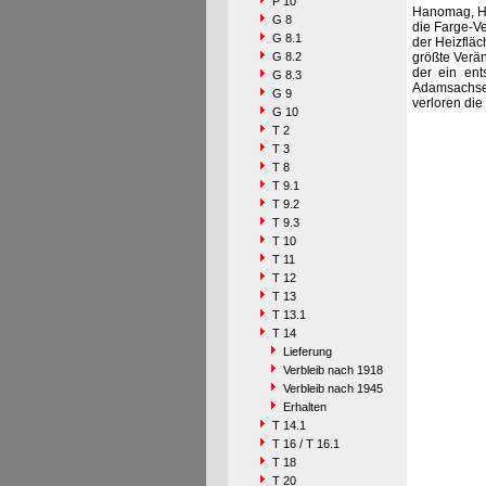
P 10
Hanomag, He
G 8
die Farge-V
G 8.1
der Heizflä
G 8.2
größte Verän
der ein ent
G 8.3
Adamsachsen
G 9
verloren di
G 10
T 2
T 3
T 8
T 9.1
T 9.2
T 9.3
T 10
T 11
T 12
T 13
T 13.1
T 14
Lieferung
Verbleib nach 1918
Verbleib nach 1945
Erhalten
T 14.1
T 16 / T 16.1
T 18
T 20