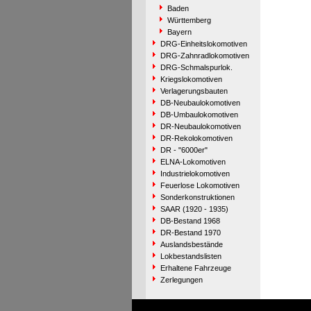
Baden
Württemberg
Bayern
DRG-Einheitslokomotiven
DRG-Zahnradlokomotiven
DRG-Schmalspurlok.
Kriegslokomotiven
Verlagerungsbauten
DB-Neubaulokomotiven
DB-Umbaulokomotiven
DR-Neubaulokomotiven
DR-Rekolokomotiven
DR - "6000er"
ELNA-Lokomotiven
Industrielokomotiven
Feuerlose Lokomotiven
Sonderkonstruktionen
SAAR (1920 - 1935)
DB-Bestand 1968
DR-Bestand 1970
Auslandsbestände
Lokbestandslisten
Erhaltene Fahrzeuge
Zerlegungen