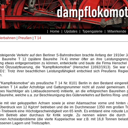
Home
Updates
Typengalerie
Mitwirkende
derbahnen
|
Preußen
|
T 14
 steigende Verkehr auf den Berliner S-Bahnstrecken brachte Anfang der 1910er Ja
n Baureihe T 12 (spätere Baureihe 74.4) immer öfter an ihre Leistungsgre
erung etwas entgegensetzen zu können, entwickelte und baute die Firma Henschel 
nd Ölzusatzfeuerung, die "Kampflokomotive" (Henschel 11692/1913). Sie war d
'D1'. Trotz ihrer beachtlichen Leistungsfähigkeit entschied sich Preußens Regie
n.
"Kampflokomotive" als preußische T 14 Nr. 8101 Berlin in den Bestand eingereiht
 Serien T 14 außer Achsfolge und Gattungsnummer nicht all zuviel gemeinsam. 
bes Nachfolger als Lokbaudezernent) initiierte, an die erfolgreichen Baureihen 
aureihe, welche u.a. zur Beschleunigung des Güterverkehrs auf Berlins Ring- un
ie mit vier gekuppelten Achsen sowie je einer Adamsachse vorne und hinten a
berdruck von 12 Kg/cm² betrieben und die im Durchmesser 1350 mm großen Tre
r-Triebwerk eine Höchstgeschwindigkeit von 65 km/h. Es entstand eine robuste 
 im Betrieb aber durchaus für Kritik sorgte. Zu nennen wären die durch 
enen Achslastprobleme (die vierte Kuppelachse war z.B. mit 16,8 Tonnen belas
senen Lagern und Treibzapfen.