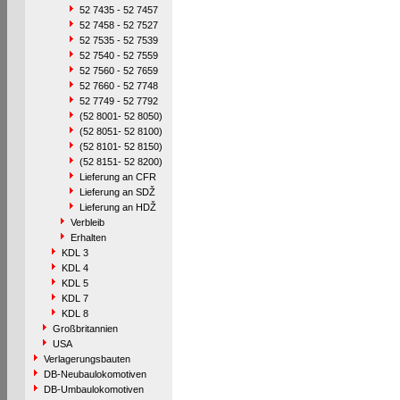
52 7435 - 52 7457
52 7458 - 52 7527
52 7535 - 52 7539
52 7540 - 52 7559
52 7560 - 52 7659
52 7660 - 52 7748
52 7749 - 52 7792
(52 8001- 52 8050)
(52 8051- 52 8100)
(52 8101- 52 8150)
(52 8151- 52 8200)
Lieferung an CFR
Lieferung an SDŽ
Lieferung an HDŽ
Verbleib
Erhalten
KDL 3
KDL 4
KDL 5
KDL 7
KDL 8
Großbritannien
USA
Verlagerungsbauten
DB-Neubaulokomotiven
DB-Umbaulokomotiven