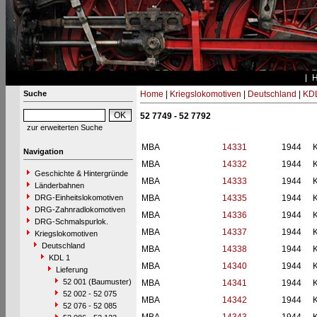
Suche
Home
|
Kriegslokomotiven
|
Deutschland
|
KDL
52 7749 - 52 7792
zur erweiterten Suche
MBA
14331
1944
Navigation
MBA
14332
1944
Geschichte & Hintergründe
MBA
14333
1944
Länderbahnen
DRG-Einheitslokomotiven
MBA
14335
1944
DRG-Zahnradlokomotiven
MBA
14336
1944
DRG-Schmalspurlok.
MBA
14337
1944
Kriegslokomotiven
Deutschland
MBA
14338
1944
KDL 1
MBA
14340
1944
Lieferung
52 001 (Baumuster)
MBA
14341
1944
52 002 - 52 075
MBA
14342
1944
52 076 - 52 085