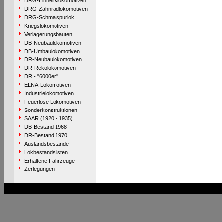
DRG-Einheitslokomotiven
DRG-Zahnradlokomotiven
DRG-Schmalspurlok.
Kriegslokomotiven
Verlagerungsbauten
DB-Neubaulokomotiven
DB-Umbaulokomotiven
DR-Neubaulokomotiven
DR-Rekolokomotiven
DR - "6000er"
ELNA-Lokomotiven
Industrielokomotiven
Feuerlose Lokomotiven
Sonderkonstruktionen
SAAR (1920 - 1935)
DB-Bestand 1968
DR-Bestand 1970
Auslandsbestände
Lokbestandslisten
Erhaltene Fahrzeuge
Zerlegungen