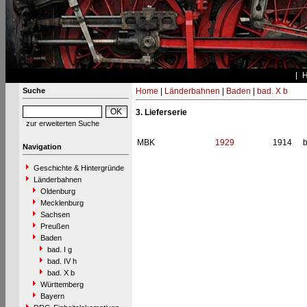
Suche
Home
|
Länderbahnen
|
Baden
|
bad. X b
3. Lieferserie
zur erweiterten Suche
MBK
1929
1914
b
Navigation
Geschichte & Hintergründe
Länderbahnen
Oldenburg
Mecklenburg
Sachsen
Preußen
Baden
bad. I g
bad. IV h
bad. X b
Württemberg
Bayern