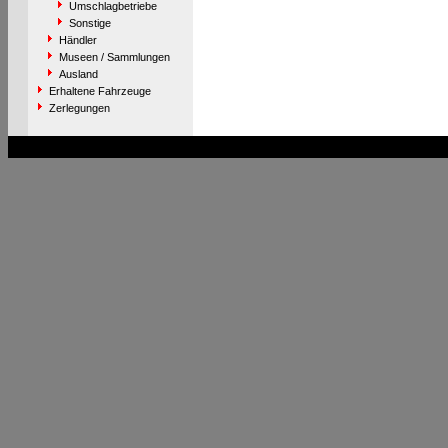
Umschlagbetriebe
Sonstige
Händler
Museen / Sammlungen
Ausland
Erhaltene Fahrzeuge
Zerlegungen