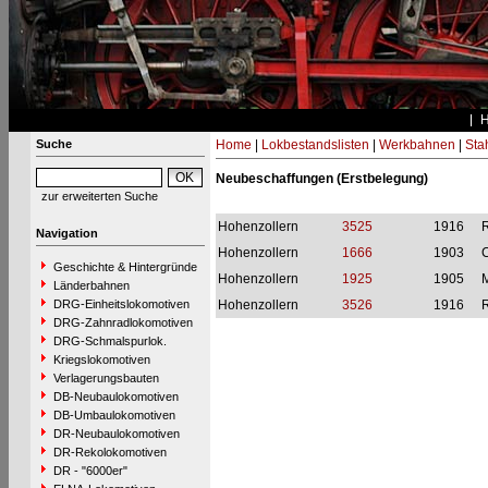
Suche
Home
|
Lokbestandslisten
|
Werkbahnen
|
Stah
Neubeschaffungen (Erstbelegung)
zur erweiterten Suche
Hohenzollern
3525
1916
R
Navigation
Hohenzollern
1666
1903
C
Geschichte & Hintergründe
Hohenzollern
1925
1905
M
Länderbahnen
DRG-Einheitslokomotiven
Hohenzollern
3526
1916
R
DRG-Zahnradlokomotiven
DRG-Schmalspurlok.
Kriegslokomotiven
Verlagerungsbauten
DB-Neubaulokomotiven
DB-Umbaulokomotiven
DR-Neubaulokomotiven
DR-Rekolokomotiven
DR - "6000er"