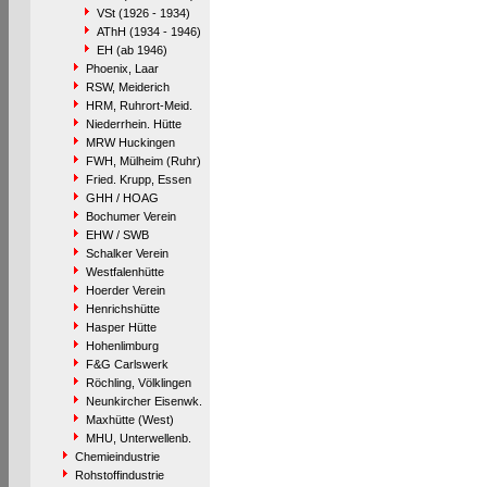
VSt (1926 - 1934)
AThH (1934 - 1946)
EH (ab 1946)
Phoenix, Laar
RSW, Meiderich
HRM, Ruhrort-Meid.
Niederrhein. Hütte
MRW Huckingen
FWH, Mülheim (Ruhr)
Fried. Krupp, Essen
GHH / HOAG
Bochumer Verein
EHW / SWB
Schalker Verein
Westfalenhütte
Hoerder Verein
Henrichshütte
Hasper Hütte
Hohenlimburg
F&G Carlswerk
Röchling, Völklingen
Neunkircher Eisenwk.
Maxhütte (West)
MHU, Unterwellenb.
Chemieindustrie
Rohstoffindustrie