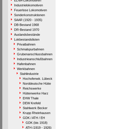
ELNA-Lokomotiven
Industrielokomotiven
Feuerlose Lokomotiven
Sonderkonstruktionen
SAAR (1920 - 1935)
DB-Bestand 1968
DR-Bestand 1970
Auslandsbestände
Lokbestandslisten
Privatbahnen
Schmalspurbahnen
Grubenanschlussbahnen
Industrieanschlußbahnen
Hafenbahnen
Werkbahnen
Stahlindustrie
Hochofenwk. Lübeck
Norddeutsche Hütte
Reichswerke
Hüttenwerke Harz
EHW Thale
DEW Krefeld
Stahlwerk Becker
Krupp Rheinhausen
GDK / ATH / EH
GDK (bis 1918)
ATH (1919 - 1926)