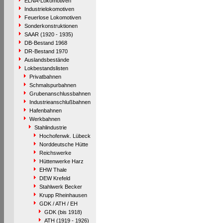
ELNA-Lokomotiven
Industrielokomotiven
Feuerlose Lokomotiven
Sonderkonstruktionen
SAAR (1920 - 1935)
DB-Bestand 1968
DR-Bestand 1970
Auslandsbestände
Lokbestandslisten
Privatbahnen
Schmalspurbahnen
Grubenanschlussbahnen
Industrieanschlußbahnen
Hafenbahnen
Werkbahnen
Stahlindustrie
Hochofenwk. Lübeck
Norddeutsche Hütte
Reichswerke
Hüttenwerke Harz
EHW Thale
DEW Krefeld
Stahlwerk Becker
Krupp Rheinhausen
GDK / ATH / EH
GDK (bis 1918)
ATH (1919 - 1926)