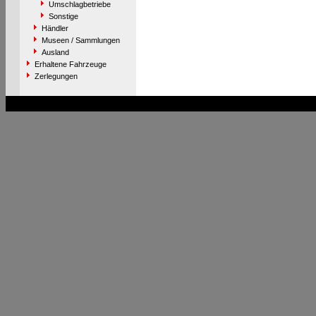
Umschlagbetriebe
Sonstige
Händler
Museen / Sammlungen
Ausland
Erhaltene Fahrzeuge
Zerlegungen