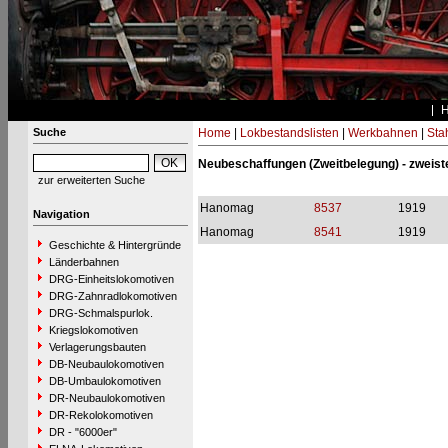
Suche
Home
|
Lokbestandslisten
|
Werkbahnen
|
Stah
Neubeschaffungen (Zweitbelegung) - zweiste
zur erweiterten Suche
Hanomag
8537
1919
Navigation
Hanomag
8541
1919
Geschichte & Hintergründe
Länderbahnen
DRG-Einheitslokomotiven
DRG-Zahnradlokomotiven
DRG-Schmalspurlok.
Kriegslokomotiven
Verlagerungsbauten
DB-Neubaulokomotiven
DB-Umbaulokomotiven
DR-Neubaulokomotiven
DR-Rekolokomotiven
DR - "6000er"