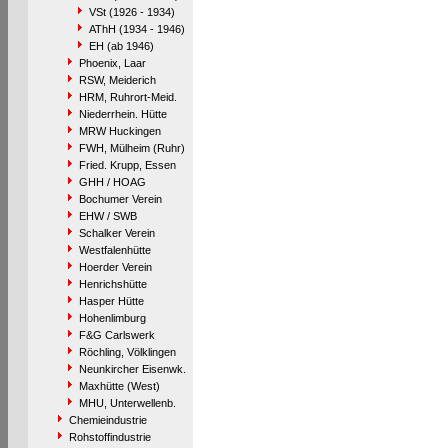
VSt (1926 - 1934)
AThH (1934 - 1946)
EH (ab 1946)
Phoenix, Laar
RSW, Meiderich
HRM, Ruhrort-Meid.
Niederrhein. Hütte
MRW Huckingen
FWH, Mülheim (Ruhr)
Fried. Krupp, Essen
GHH / HOAG
Bochumer Verein
EHW / SWB
Schalker Verein
Westfalenhütte
Hoerder Verein
Henrichshütte
Hasper Hütte
Hohenlimburg
F&G Carlswerk
Röchling, Völklingen
Neunkircher Eisenwk.
Maxhütte (West)
MHU, Unterwellenb.
Chemieindustrie
Rohstoffindustrie