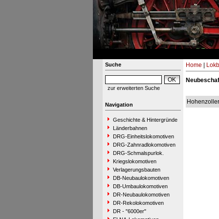
Suche
Home
|
Lokb
Neubeschaff
zur erweiterten Suche
Hohenzolle
Navigation
Geschichte & Hintergründe
Länderbahnen
DRG-Einheitslokomotiven
DRG-Zahnradlokomotiven
DRG-Schmalspurlok.
Kriegslokomotiven
Verlagerungsbauten
DB-Neubaulokomotiven
DB-Umbaulokomotiven
DR-Neubaulokomotiven
DR-Rekolokomotiven
DR - "6000er"