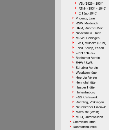
VSt (1926 - 1934)
AThH (1934 - 1946)
EH (ab 1946)
Phoenix, Laar
RSW, Meiderich
HRM, Ruhrort-Meid.
Niederrhein. Hütte
MRW Huckingen
FWH, Mülheim (Ruhr)
Fried. Krupp, Essen
GHH / HOAG
Bochumer Verein
EHW / SWB
Schalker Verein
Westfalenhütte
Hoerder Verein
Henrichshütte
Hasper Hütte
Hohenlimburg
F&G Carlswerk
Röchling, Völklingen
Neunkircher Eisenwk.
Maxhütte (West)
MHU, Unterwellenb.
Chemieindustrie
Rohstoffindustrie