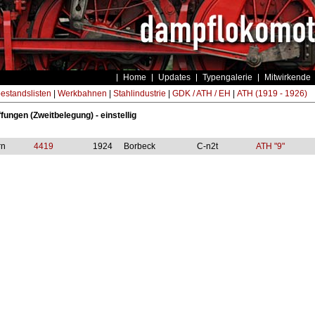
Home
Updates
Typengalerie
Mitwirkende
estandslisten
|
Werkbahnen
|
Stahlindustrie
|
GDK / ATH / EH
|
ATH (1919 - 1926)
ungen (Zweitbelegung) - einstellig
rn
4419
1924
Borbeck
C-n2t
ATH "9"