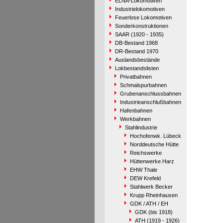
ELNA-Lokomotiven
Industrielokomotiven
Feuerlose Lokomotiven
Sonderkonstruktionen
SAAR (1920 - 1935)
DB-Bestand 1968
DR-Bestand 1970
Auslandsbestände
Lokbestandslisten
Privatbahnen
Schmalspurbahnen
Grubenanschlussbahnen
Industrieanschlußbahnen
Hafenbahnen
Werkbahnen
Stahlindustrie
Hochofenwk. Lübeck
Norddeutsche Hütte
Reichswerke
Hüttenwerke Harz
EHW Thale
DEW Krefeld
Stahlwerk Becker
Krupp Rheinhausen
GDK / ATH / EH
GDK (bis 1918)
ATH (1919 - 1926)