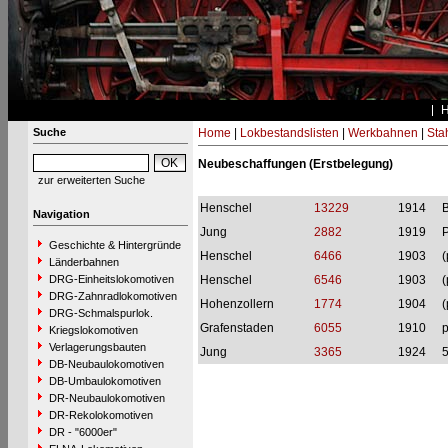
Suche
Home
|
Lokbestandslisten
|
Werkbahnen
|
Stah
Neubeschaffungen (Erstbelegung)
zur erweiterten Suche
Henschel
13229
1914
B
Navigation
Jung
2882
1919
P
Geschichte & Hintergründe
Henschel
6466
1903
(
Länderbahnen
DRG-Einheitslokomotiven
Henschel
6546
1903
(
DRG-Zahnradlokomotiven
Hohenzollern
1774
1904
(
DRG-Schmalspurlok.
Grafenstaden
6055
1910
p
Kriegslokomotiven
Verlagerungsbauten
Jung
3365
1924
DB-Neubaulokomotiven
DB-Umbaulokomotiven
DR-Neubaulokomotiven
DR-Rekolokomotiven
DR - "6000er"