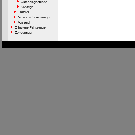
Umschlagbetriebe
Sonstige
Händler
Museen / Sammlungen
Ausland
Erhaltene Fahrzeuge
Zerlegungen