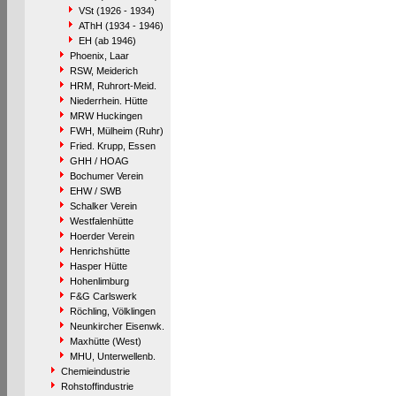
VSt (1926 - 1934)
AThH (1934 - 1946)
EH (ab 1946)
Phoenix, Laar
RSW, Meiderich
HRM, Ruhrort-Meid.
Niederrhein. Hütte
MRW Huckingen
FWH, Mülheim (Ruhr)
Fried. Krupp, Essen
GHH / HOAG
Bochumer Verein
EHW / SWB
Schalker Verein
Westfalenhütte
Hoerder Verein
Henrichshütte
Hasper Hütte
Hohenlimburg
F&G Carlswerk
Röchling, Völklingen
Neunkircher Eisenwk.
Maxhütte (West)
MHU, Unterwellenb.
Chemieindustrie
Rohstoffindustrie