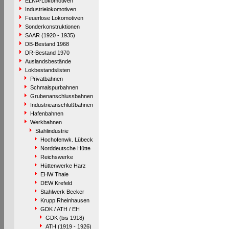
ELNA-Lokomotiven
Industrielokomotiven
Feuerlose Lokomotiven
Sonderkonstruktionen
SAAR (1920 - 1935)
DB-Bestand 1968
DR-Bestand 1970
Auslandsbestände
Lokbestandslisten
Privatbahnen
Schmalspurbahnen
Grubenanschlussbahnen
Industrieanschlußbahnen
Hafenbahnen
Werkbahnen
Stahlindustrie
Hochofenwk. Lübeck
Norddeutsche Hütte
Reichswerke
Hüttenwerke Harz
EHW Thale
DEW Krefeld
Stahlwerk Becker
Krupp Rheinhausen
GDK / ATH / EH
GDK (bis 1918)
ATH (1919 - 1926)