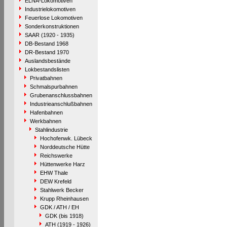
ELNA-Lokomotiven
Industrielokomotiven
Feuerlose Lokomotiven
Sonderkonstruktionen
SAAR (1920 - 1935)
DB-Bestand 1968
DR-Bestand 1970
Auslandsbestände
Lokbestandslisten
Privatbahnen
Schmalspurbahnen
Grubenanschlussbahnen
Industrieanschlußbahnen
Hafenbahnen
Werkbahnen
Stahlindustrie
Hochofenwk. Lübeck
Norddeutsche Hütte
Reichswerke
Hüttenwerke Harz
EHW Thale
DEW Krefeld
Stahlwerk Becker
Krupp Rheinhausen
GDK / ATH / EH
GDK (bis 1918)
ATH (1919 - 1926)