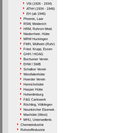
VSt (1926 - 1934)
AThH (1934 - 1946)
EH (ab 1946)
Phoenix, Laar
RSW, Meiderich
HRM, Ruhrort-Meid.
Niederrhein. Hütte
MRW Huckingen
FWH, Mülheim (Ruhr)
Fried. Krupp, Essen
GHH / HOAG
Bochumer Verein
EHW / SWB
Schalker Verein
Westfalenhütte
Hoerder Verein
Henrichshütte
Hasper Hütte
Hohenlimburg
F&G Carlswerk
Röchling, Völklingen
Neunkircher Eisenwk.
Maxhütte (West)
MHU, Unterwellenb.
Chemieindustrie
Rohstoffindustrie