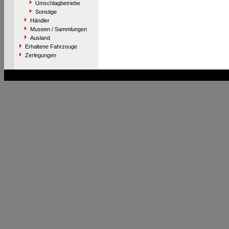
Umschlagbetriebe
Sonstige
Händler
Museen / Sammlungen
Ausland
Erhaltene Fahrzeuge
Zerlegungen