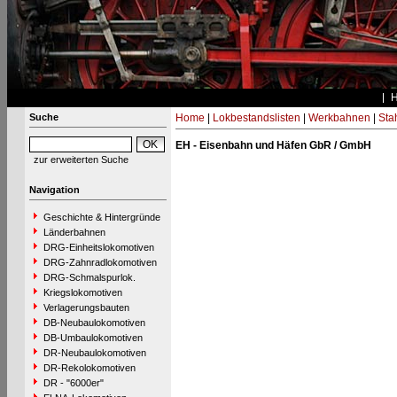
Suche
Home
|
Lokbestandslisten
|
Werkbahnen
|
Stah
EH - Eisenbahn und Häfen GbR / GmbH
zur erweiterten Suche
Navigation
Geschichte & Hintergründe
Länderbahnen
DRG-Einheitslokomotiven
DRG-Zahnradlokomotiven
DRG-Schmalspurlok.
Kriegslokomotiven
Verlagerungsbauten
DB-Neubaulokomotiven
DB-Umbaulokomotiven
DR-Neubaulokomotiven
DR-Rekolokomotiven
DR - "6000er"