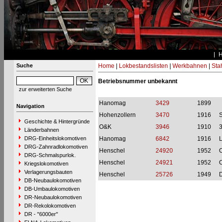
Suche
Home
|
Lokbestandslisten
|
Werkbahnen
|
Stah
Betriebsnummer unbekannt
zur erweiterten Suche
Hanomag
3429
1899
Navigation
Hohenzollern
3470
1916
S
Geschichte & Hintergründe
O&K
3946
1910
Länderbahnen
DRG-Einheitslokomotiven
Hanomag
6842
1916
L
DRG-Zahnradlokomotiven
Henschel
24920
1952
DRG-Schmalspurlok.
Henschel
24921
1952
Kriegslokomotiven
Verlagerungsbauten
Henschel
25726
1949
DB-Neubaulokomotiven
DB-Umbaulokomotiven
DR-Neubaulokomotiven
DR-Rekolokomotiven
DR - "6000er"