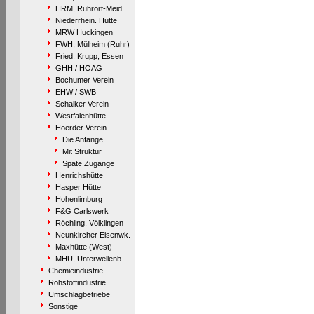
HRM, Ruhrort-Meid.
Niederrhein. Hütte
MRW Huckingen
FWH, Mülheim (Ruhr)
Fried. Krupp, Essen
GHH / HOAG
Bochumer Verein
EHW / SWB
Schalker Verein
Westfalenhütte
Hoerder Verein
Die Anfänge
Mit Struktur
Späte Zugänge
Henrichshütte
Hasper Hütte
Hohenlimburg
F&G Carlswerk
Röchling, Völklingen
Neunkircher Eisenwk.
Maxhütte (West)
MHU, Unterwellenb.
Chemieindustrie
Rohstoffindustrie
Umschlagbetriebe
Sonstige