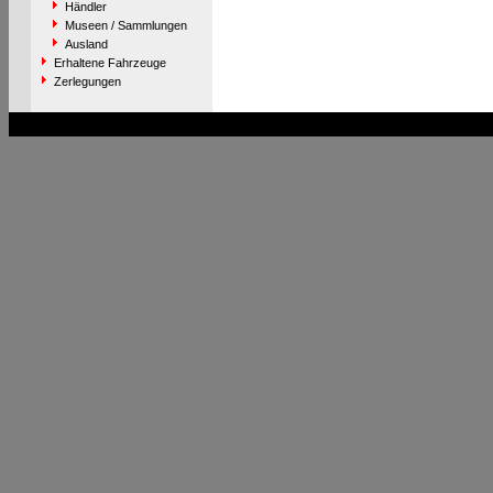
Händler
Museen / Sammlungen
Ausland
Erhaltene Fahrzeuge
Zerlegungen