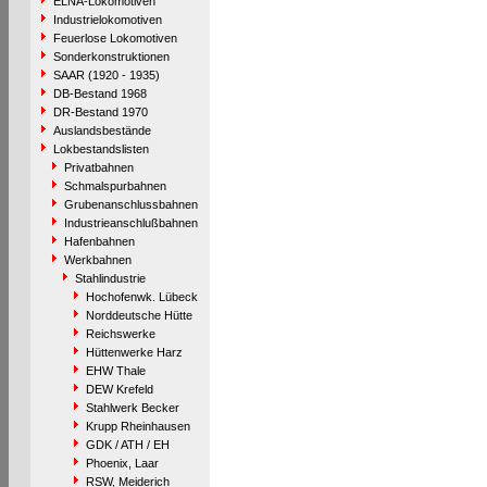
ELNA-Lokomotiven
Industrielokomotiven
Feuerlose Lokomotiven
Sonderkonstruktionen
SAAR (1920 - 1935)
DB-Bestand 1968
DR-Bestand 1970
Auslandsbestände
Lokbestandslisten
Privatbahnen
Schmalspurbahnen
Grubenanschlussbahnen
Industrieanschlußbahnen
Hafenbahnen
Werkbahnen
Stahlindustrie
Hochofenwk. Lübeck
Norddeutsche Hütte
Reichswerke
Hüttenwerke Harz
EHW Thale
DEW Krefeld
Stahlwerk Becker
Krupp Rheinhausen
GDK / ATH / EH
Phoenix, Laar
RSW, Meiderich