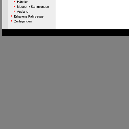
Händler
Museen / Sammlungen
Ausland
Erhaltene Fahrzeuge
Zerlegungen