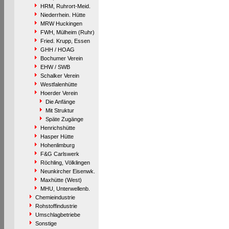
HRM, Ruhrort-Meid.
Niederrhein. Hütte
MRW Huckingen
FWH, Mülheim (Ruhr)
Fried. Krupp, Essen
GHH / HOAG
Bochumer Verein
EHW / SWB
Schalker Verein
Westfalenhütte
Hoerder Verein
Die Anfänge
Mit Struktur
Späte Zugänge
Henrichshütte
Hasper Hütte
Hohenlimburg
F&G Carlswerk
Röchling, Völklingen
Neunkircher Eisenwk.
Maxhütte (West)
MHU, Unterwellenb.
Chemieindustrie
Rohstoffindustrie
Umschlagbetriebe
Sonstige