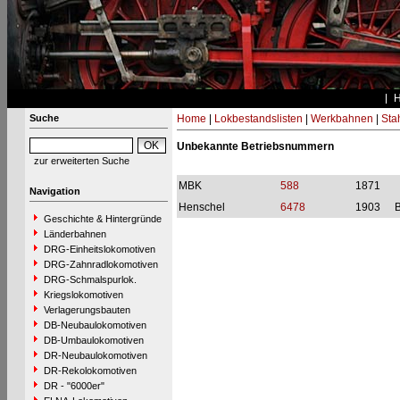
Suche
Home
|
Lokbestandslisten
|
Werkbahnen
|
Stah
Unbekannte Betriebsnummern
zur erweiterten Suche
MBK
588
1871
Navigation
Henschel
6478
1903
B
Geschichte & Hintergründe
Länderbahnen
DRG-Einheitslokomotiven
DRG-Zahnradlokomotiven
DRG-Schmalspurlok.
Kriegslokomotiven
Verlagerungsbauten
DB-Neubaulokomotiven
DB-Umbaulokomotiven
DR-Neubaulokomotiven
DR-Rekolokomotiven
DR - "6000er"