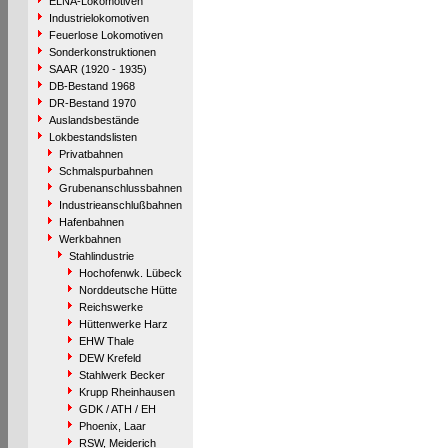
ELNA-Lokomotiven
Industrielokomotiven
Feuerlose Lokomotiven
Sonderkonstruktionen
SAAR (1920 - 1935)
DB-Bestand 1968
DR-Bestand 1970
Auslandsbestände
Lokbestandslisten
Privatbahnen
Schmalspurbahnen
Grubenanschlussbahnen
Industrieanschlußbahnen
Hafenbahnen
Werkbahnen
Stahlindustrie
Hochofenwk. Lübeck
Norddeutsche Hütte
Reichswerke
Hüttenwerke Harz
EHW Thale
DEW Krefeld
Stahlwerk Becker
Krupp Rheinhausen
GDK / ATH / EH
Phoenix, Laar
RSW, Meiderich