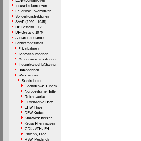
ELNA-Lokomotiven
Industrielokomotiven
Feuerlose Lokomotiven
Sonderkonstruktionen
SAAR (1920 - 1935)
DB-Bestand 1968
DR-Bestand 1970
Auslandsbestände
Lokbestandslisten
Privatbahnen
Schmalspurbahnen
Grubenanschlussbahnen
Industrieanschlußbahnen
Hafenbahnen
Werkbahnen
Stahlindustrie
Hochofenwk. Lübeck
Norddeutsche Hütte
Reichswerke
Hüttenwerke Harz
EHW Thale
DEW Krefeld
Stahlwerk Becker
Krupp Rheinhausen
GDK / ATH / EH
Phoenix, Laar
RSW, Meiderich