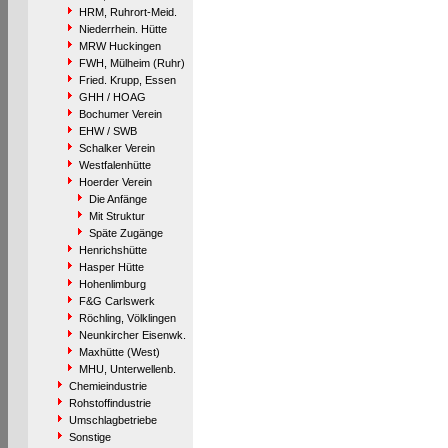
HRM, Ruhrort-Meid.
Niederrhein. Hütte
MRW Huckingen
FWH, Mülheim (Ruhr)
Fried. Krupp, Essen
GHH / HOAG
Bochumer Verein
EHW / SWB
Schalker Verein
Westfalenhütte
Hoerder Verein
Die Anfänge
Mit Struktur
Späte Zugänge
Henrichshütte
Hasper Hütte
Hohenlimburg
F&G Carlswerk
Röchling, Völklingen
Neunkircher Eisenwk.
Maxhütte (West)
MHU, Unterwellenb.
Chemieindustrie
Rohstoffindustrie
Umschlagbetriebe
Sonstige