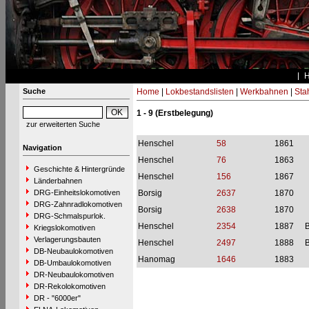
Suche
Home
|
Lokbestandslisten
|
Werkbahnen
|
Stah
1 - 9 (Erstbelegung)
zur erweiterten Suche
Henschel
58
1861
Navigation
Henschel
76
1863
Geschichte & Hintergründe
Henschel
156
1867
Länderbahnen
DRG-Einheitslokomotiven
Borsig
2637
1870
DRG-Zahnradlokomotiven
Borsig
2638
1870
DRG-Schmalspurlok.
Henschel
2354
1887
B
Kriegslokomotiven
Verlagerungsbauten
Henschel
2497
1888
B
DB-Neubaulokomotiven
Hanomag
1646
1883
DB-Umbaulokomotiven
DR-Neubaulokomotiven
DR-Rekolokomotiven
DR - "6000er"