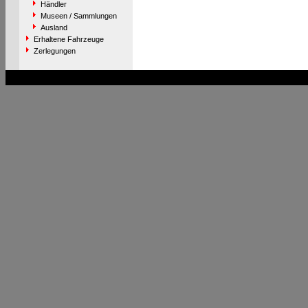
Händler
Museen / Sammlungen
Ausland
Erhaltene Fahrzeuge
Zerlegungen