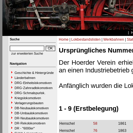
Suche
Home
|
Lokbestandslisten
|
Werkbahnen
|
Stah
Ursprüngliches Numme
zur erweiterten Suche
Der Hoerder Verein erhiel
Navigation
an einen Industriebetrieb
Geschichte & Hintergründe
Länderbahnen
DRG-Einheitslokomotiven
Anfänglich wurden die L
DRG-Zahnradlokomotiven
DRG-Schmalspurlok.
Kriegslokomotiven
Verlagerungsbauten
1 - 9 (Erstbelegung)
DB-Neubaulokomotiven
DB-Umbaulokomotiven
DR-Neubaulokomotiven
DR-Rekolokomotiven
Henschel
58
1861
DR - "6000er"
Henschel
76
1863