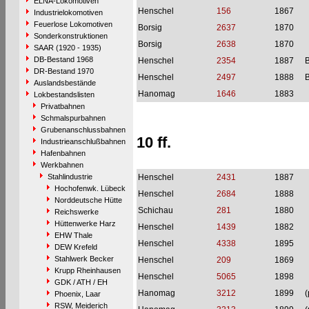
ELNA-Lokomotiven
Henschel
156
1867
Industrielokomotiven
Feuerlose Lokomotiven
Borsig
2637
1870
Sonderkonstruktionen
Borsig
2638
1870
SAAR (1920 - 1935)
DB-Bestand 1968
Henschel
2354
1887
B
DR-Bestand 1970
Henschel
2497
1888
B
Auslandsbestände
Hanomag
1646
1883
Lokbestandslisten
Privatbahnen
Schmalspurbahnen
Grubenanschlussbahnen
10 ff.
Industrieanschlußbahnen
Hafenbahnen
Werkbahnen
Stahlindustrie
Henschel
2431
1887
Hochofenwk. Lübeck
Henschel
2684
1888
Norddeutsche Hütte
Schichau
281
1880
Reichswerke
Hüttenwerke Harz
Henschel
1439
1882
EHW Thale
Henschel
4338
1895
DEW Krefeld
Stahlwerk Becker
Henschel
209
1869
Krupp Rheinhausen
Henschel
5065
1898
GDK / ATH / EH
Hanomag
3212
1899
(
Phoenix, Laar
RSW, Meiderich