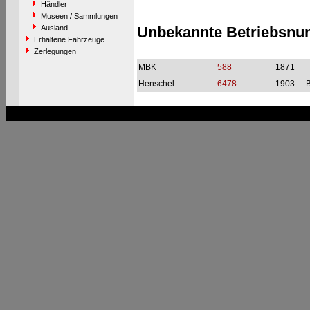
Händler
Museen / Sammlungen
Ausland
Unbekannte Betriebsn
Erhaltene Fahrzeuge
Zerlegungen
MBK
588
1871
Henschel
6478
1903
B