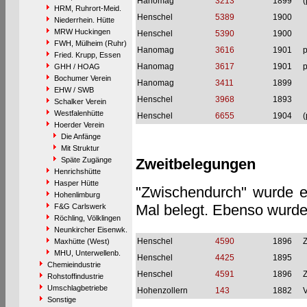
Hanomag
3213
1899
(
HRM, Ruhrort-Meid.
Henschel
5389
1900
Niederrhein. Hütte
MRW Huckingen
Henschel
5390
1900
FWH, Mülheim (Ruhr)
Hanomag
3616
1901
p
Fried. Krupp, Essen
Hanomag
3617
1901
p
GHH / HOAG
Bochumer Verein
Hanomag
3411
1899
EHW / SWB
Henschel
3968
1893
Schalker Verein
Westfalenhütte
Henschel
6655
1904
(
Hoerder Verein
Die Anfänge
Mit Struktur
Späte Zugänge
Zweitbelegungen
Henrichshütte
Hasper Hütte
"Zwischendurch" wurde e
Hohenlimburg
Mal belegt. Ebenso wurde
F&G Carlswerk
Röchling, Völklingen
Neunkircher Eisenwk.
Henschel
4590
1896
Z
Maxhütte (West)
MHU, Unterwellenb.
Henschel
4425
1895
Chemieindustrie
Henschel
4591
1896
Z
Rohstoffindustrie
Umschlagbetriebe
Hohenzollern
143
1882
V
Sonstige