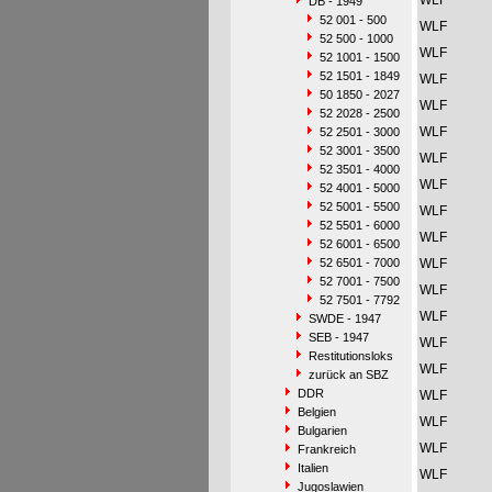
WLF
DB - 1949
52 001 - 500
WLF
52 500 - 1000
WLF
52 1001 - 1500
52 1501 - 1849
WLF
50 1850 - 2027
WLF
52 2028 - 2500
WLF
52 2501 - 3000
52 3001 - 3500
WLF
52 3501 - 4000
WLF
52 4001 - 5000
52 5001 - 5500
WLF
52 5501 - 6000
WLF
52 6001 - 6500
52 6501 - 7000
WLF
52 7001 - 7500
WLF
52 7501 - 7792
WLF
SWDE - 1947
SEB - 1947
WLF
Restitutionsloks
WLF
zurück an SBZ
DDR
WLF
Belgien
WLF
Bulgarien
WLF
Frankreich
Italien
WLF
Jugoslawien