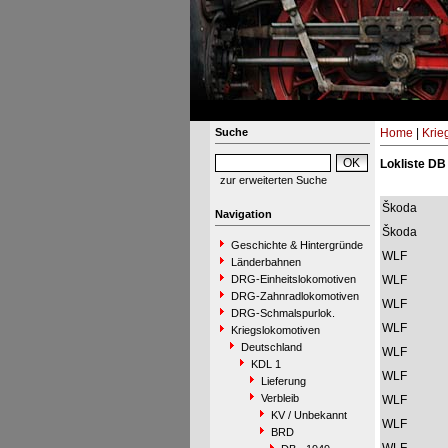
Suche
Home
|
Krie
Lokliste DB
zur erweiterten Suche
Škoda
Navigation
Škoda
Geschichte & Hintergründe
WLF
Länderbahnen
DRG-Einheitslokomotiven
WLF
DRG-Zahnradlokomotiven
WLF
DRG-Schmalspurlok.
WLF
Kriegslokomotiven
Deutschland
WLF
KDL 1
WLF
Lieferung
Verbleib
WLF
KV / Unbekannt
WLF
BRD