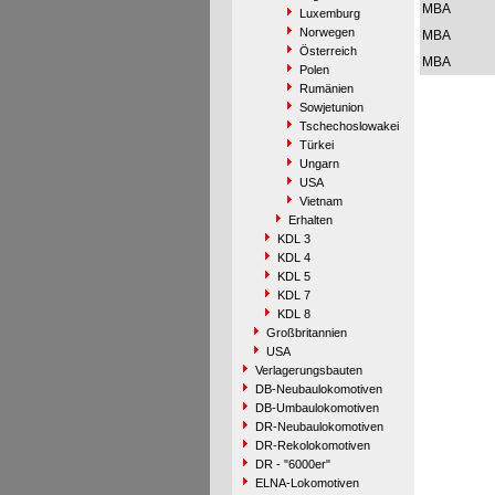
MBA
Luxemburg
Norwegen
MBA
Österreich
MBA
Polen
Rumänien
Sowjetunion
Tschechoslowakei
Türkei
Ungarn
USA
Vietnam
Erhalten
KDL 3
KDL 4
KDL 5
KDL 7
KDL 8
Großbritannien
USA
Verlagerungsbauten
DB-Neubaulokomotiven
DB-Umbaulokomotiven
DR-Neubaulokomotiven
DR-Rekolokomotiven
DR - "6000er"
ELNA-Lokomotiven