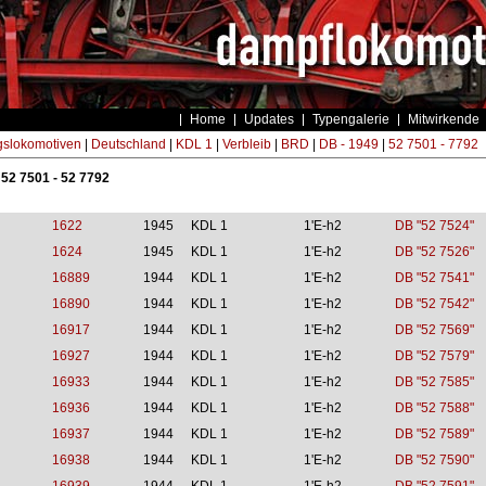
Home
Updates
Typengalerie
Mitwirkende
gslokomotiven
|
Deutschland
|
KDL 1
|
Verbleib
|
BRD
|
DB - 1949
|
52 7501 - 7792
 52 7501 - 52 7792
1622
1945
KDL 1
1'E-h2
DB "52 7524"
1624
1945
KDL 1
1'E-h2
DB "52 7526"
16889
1944
KDL 1
1'E-h2
DB "52 7541"
16890
1944
KDL 1
1'E-h2
DB "52 7542"
16917
1944
KDL 1
1'E-h2
DB "52 7569"
16927
1944
KDL 1
1'E-h2
DB "52 7579"
16933
1944
KDL 1
1'E-h2
DB "52 7585"
16936
1944
KDL 1
1'E-h2
DB "52 7588"
16937
1944
KDL 1
1'E-h2
DB "52 7589"
16938
1944
KDL 1
1'E-h2
DB "52 7590"