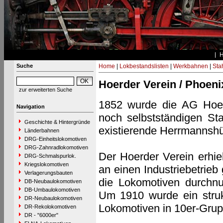
Suche
Home
|
Lokbestandslisten
|
Werkbahnen
|
Stah
Hoerder Verein / Phoeni
zur erweiterten Suche
1852 wurde die AG Hoer
Navigation
noch selbstständigen St
Geschichte & Hintergründe
existierende Herrmannshü
Länderbahnen
DRG-Einheitslokomotiven
DRG-Zahnradlokomotiven
Der Hoerder Verein erhiel
DRG-Schmalspurlok.
Kriegslokomotiven
an einen Industriebetrieb
Verlagerungsbauten
die Lokomotiven durchnu
DB-Neubaulokomotiven
DB-Umbaulokomotiven
Um 1910 wurde ein struk
DR-Neubaulokomotiven
Lokomotiven in 10er-Gru
DR-Rekolokomotiven
DR - "6000er"