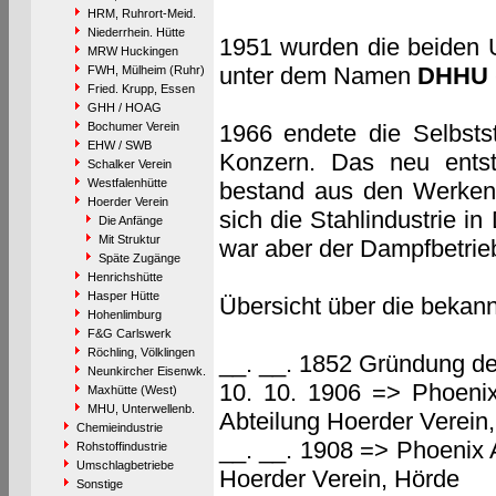
HRM, Ruhrort-Meid.
Niederrhein. Hütte
1951 wurden die beiden 
MRW Huckingen
unter dem Namen
DHHU
FWH, Mülheim (Ruhr)
Fried. Krupp, Essen
GHH / HOAG
Bochumer Verein
1966 endete die Selbsts
EHW / SWB
Konzern. Das neu ent
Schalker Verein
Westfalenhütte
bestand aus den Werken
Hoerder Verein
sich die Stahlindustrie i
Die Anfänge
Mit Struktur
war aber der Dampfbetrieb
Späte Zugänge
Henrichshütte
Hasper Hütte
Übersicht über die bekan
Hohenlimburg
F&G Carlswerk
Röchling, Völklingen
__. __. 1852 Gründung de
Neunkircher Eisenwk.
10. 10. 1906 => Phoenix
Maxhütte (West)
MHU, Unterwellenb.
Abteilung Hoerder Verein
Chemieindustrie
__. __. 1908 => Phoenix 
Rohstoffindustrie
Umschlagbetriebe
Hoerder Verein, Hörde
Sonstige