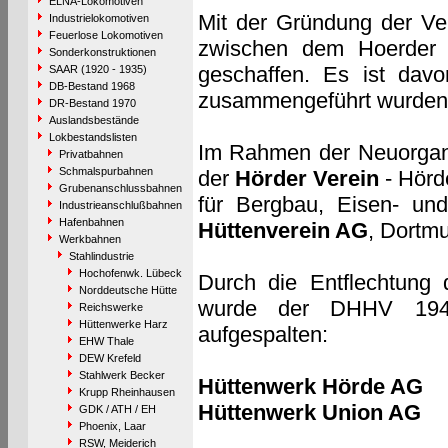
ELNA-Lokomotiven
Mit der Gründung der Ver
Industrielokomotiven
Feuerlose Lokomotiven
zwischen dem Hoerder 
Sonderkonstruktionen
geschaffen. Es ist dav
SAAR (1920 - 1935)
DB-Bestand 1968
zusammengeführt wurden
DR-Bestand 1970
Auslandsbestände
Lokbestandslisten
Im Rahmen der Neuorgani
Privatbahnen
Schmalspurbahnen
der
Hörder Verein
- Hörd
Grubenanschlussbahnen
für Bergbau, Eisen- un
Industrieanschlußbahnen
Hafenbahnen
Hüttenverein AG
, Dortm
Werkbahnen
Stahlindustrie
Hochofenwk. Lübeck
Durch die Entflechtung 
Norddeutsche Hütte
wurde der DHHV 1947
Reichswerke
Hüttenwerke Harz
aufgespalten:
EHW Thale
DEW Krefeld
Stahlwerk Becker
Hüttenwerk Hörde AG
Krupp Rheinhausen
Hüttenwerk Union AG
GDK / ATH / EH
Phoenix, Laar
RSW, Meiderich