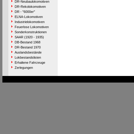
DR-Neubaulokomotiven
DR-Rekolokomotiven
DR - "6000er"
ELNA-Lokomotiven
Industrielokomotiven
Feuerlose Lokomotiven
Sonderkonstruktionen
SAAR (1920 - 1935)
DB-Bestand 1968
DR-Bestand 1970
Auslandsbestände
Lokbestandslisten
Erhaltene Fahrzeuge
Zerlegungen