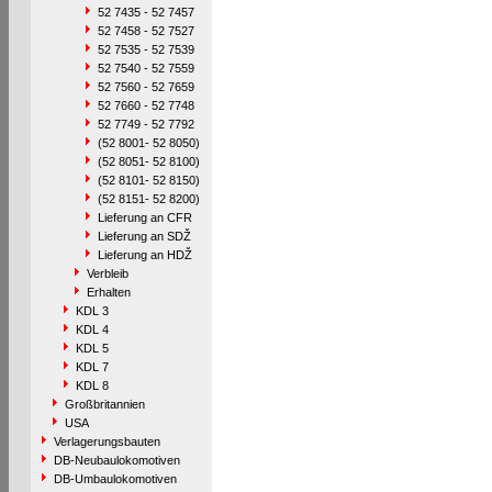
52 7435 - 52 7457
52 7458 - 52 7527
52 7535 - 52 7539
52 7540 - 52 7559
52 7560 - 52 7659
52 7660 - 52 7748
52 7749 - 52 7792
(52 8001- 52 8050)
(52 8051- 52 8100)
(52 8101- 52 8150)
(52 8151- 52 8200)
Lieferung an CFR
Lieferung an SDŽ
Lieferung an HDŽ
Verbleib
Erhalten
KDL 3
KDL 4
KDL 5
KDL 7
KDL 8
Großbritannien
USA
Verlagerungsbauten
DB-Neubaulokomotiven
DB-Umbaulokomotiven