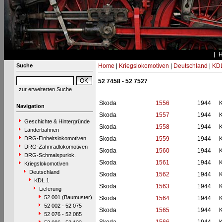
Suche
Home
|
Kriegslokomotiven
|
Deutschland
|
KDL
52 7458 - 52 7527
zur erweiterten Suche
Skoda
1556
1944
Navigation
Skoda
1557
1944
Geschichte & Hintergründe
Skoda
1558
1944
Länderbahnen
DRG-Einheitslokomotiven
Skoda
1559
1944
DRG-Zahnradlokomotiven
Skoda
1560
1944
DRG-Schmalspurlok.
Skoda
1561
1944
Kriegslokomotiven
Deutschland
Skoda
1562
1944
KDL 1
Skoda
1563
1944
Lieferung
52 001 (Baumuster)
Skoda
1564
1944
52 002 - 52 075
Skoda
1565
1944
52 076 - 52 085