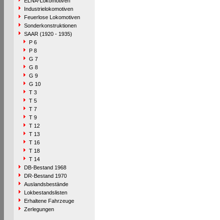
ELNA-Lokomotiven
Industrielokomotiven
Feuerlose Lokomotiven
Sonderkonstruktionen
SAAR (1920 - 1935)
P 6
P 8
G 7
G 8
G 9
G 10
T 3
T 5
T 7
T 9
T 12
T 13
T 16
T 18
T 14
DB-Bestand 1968
DR-Bestand 1970
Auslandsbestände
Lokbestandslisten
Erhaltene Fahrzeuge
Zerlegungen