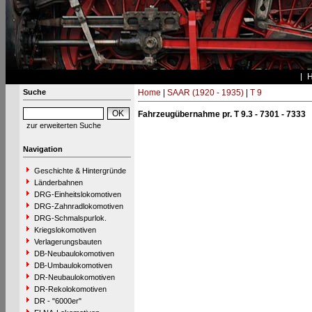
Suche
Home
|
SAAR (1920 - 1935)
|
T 9
Fahrzeugübernahme pr. T 9.3 - 7301 - 7333
zur erweiterten Suche
Navigation
Geschichte & Hintergründe
Länderbahnen
DRG-Einheitslokomotiven
DRG-Zahnradlokomotiven
DRG-Schmalspurlok.
Kriegslokomotiven
Verlagerungsbauten
DB-Neubaulokomotiven
DB-Umbaulokomotiven
DR-Neubaulokomotiven
DR-Rekolokomotiven
DR - "6000er"