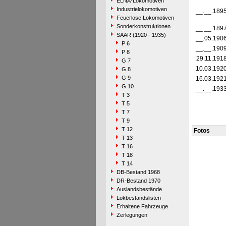
ELNA-Lokomotiven
Industrielokomotiven
__.__.189
Feuerlose Lokomotiven
Sonderkonstruktionen
__.__.189
SAAR (1920 - 1935)
__.05.190
P 6
__.__.190
P 8
29.11.191
G 7
10.03.192
G 8
G 9
16.03.192
G 10
__.__.193
T 3
T 5
T 7
T 9
T 12
Fotos
T 13
T 16
T 18
T 14
DB-Bestand 1968
DR-Bestand 1970
Auslandsbestände
Lokbestandslisten
Erhaltene Fahrzeuge
Zerlegungen