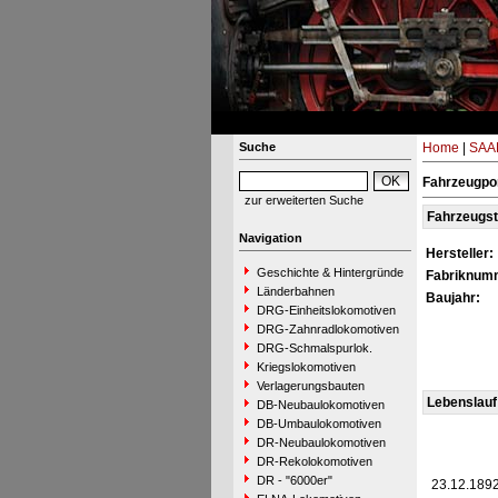
Suche
Home
|
SAAR
Fahrzeugpor
zur erweiterten Suche
Fahrzeugs
Navigation
Hersteller:
Geschichte & Hintergründe
Fabriknum
Länderbahnen
Baujahr:
DRG-Einheitslokomotiven
DRG-Zahnradlokomotiven
DRG-Schmalspurlok.
Kriegslokomotiven
Verlagerungsbauten
Lebenslauf
DB-Neubaulokomotiven
DB-Umbaulokomotiven
DR-Neubaulokomotiven
DR-Rekolokomotiven
DR - "6000er"
23.12.189