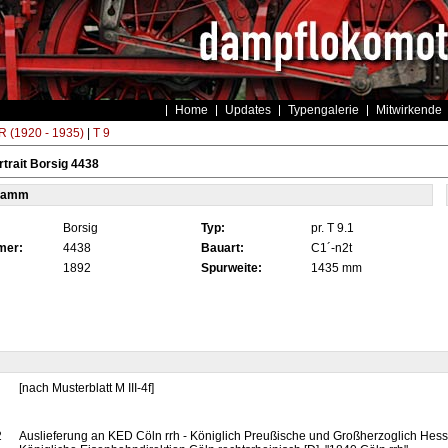
Home
Updates
Typengalerie
Mitwirkende
 (1920 - 1935)
|
T 9
trait Borsig 4438
tamm
Borsig
Typ:
pr. T 9.1
mer:
4438
Bauart:
C1´-n2t
1892
Spurweite:
1435 mm
[nach Musterblatt M III-4f]
2
Auslieferung an KED Cöln rrh - Königlich Preußische und Großherzoglich Hes