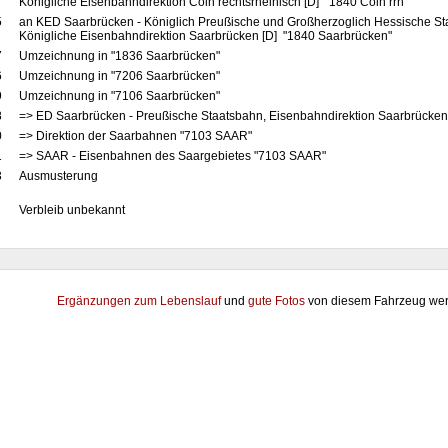
Königliche Eisenbahndirektion Cöln rechtsrheinisch [D] "1840 Cöln rrh"
5
an KED Saarbrücken - Königlich Preußische und Großherzoglich Hessische St
Königliche Eisenbahndirektion Saarbrücken [D] "1840 Saarbrücken"
7
Umzeichnung in "1836 Saarbrücken"
6
Umzeichnung in "7206 Saarbrücken"
9
Umzeichnung in "7106 Saarbrücken"
8
=> ED Saarbrücken - Preußische Staatsbahn, Eisenbahndirektion Saarbrücke
0
=> Direktion der Saarbahnen "7103 SAAR"
1
=> SAAR - Eisenbahnen des Saargebietes "7103 SAAR"
3
Ausmusterung
Verbleib unbekannt
Ergänzungen zum Lebenslauf
und
gute Fotos
von diesem Fahrzeug wer