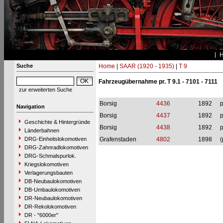
Suche
Home
|
SAAR (1920 - 1935)
|
T 9
Fahrzeugübernahme pr. T 9.1 - 7101 - 7111
zur erweiterten Suche
Borsig
4436
1892
p
Navigation
Borsig
4437
1892
p
Geschichte & Hintergründe
Borsig
4438
1892
p
Länderbahnen
DRG-Einheitslokomotiven
Grafenstaden
4802
1898
(
DRG-Zahnradlokomotiven
DRG-Schmalspurlok.
Kriegslokomotiven
Verlagerungsbauten
DB-Neubaulokomotiven
DB-Umbaulokomotiven
DR-Neubaulokomotiven
DR-Rekolokomotiven
DR - "6000er"