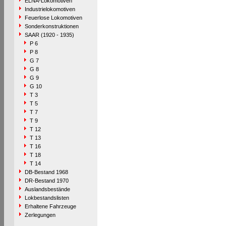
ELNA-Lokomotiven
Industrielokomotiven
Feuerlose Lokomotiven
Sonderkonstruktionen
SAAR (1920 - 1935)
P 6
P 8
G 7
G 8
G 9
G 10
T 3
T 5
T 7
T 9
T 12
T 13
T 16
T 18
T 14
DB-Bestand 1968
DR-Bestand 1970
Auslandsbestände
Lokbestandslisten
Erhaltene Fahrzeuge
Zerlegungen