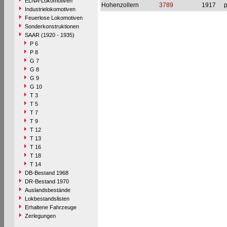
ELNA-Lokomotiven
Hohenzollern
3789
1917
p
Industrielokomotiven
Feuerlose Lokomotiven
Sonderkonstruktionen
SAAR (1920 - 1935)
P 6
P 8
G 7
G 8
G 9
G 10
T 3
T 5
T 7
T 9
T 12
T 13
T 16
T 18
T 14
DB-Bestand 1968
DR-Bestand 1970
Auslandsbestände
Lokbestandslisten
Erhaltene Fahrzeuge
Zerlegungen