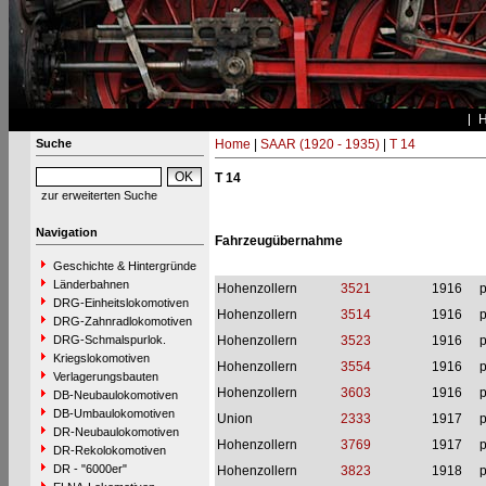
Suche
Home
|
SAAR (1920 - 1935)
|
T 14
T 14
zur erweiterten Suche
Navigation
Fahrzeugübernahme
Geschichte & Hintergründe
Länderbahnen
Hohenzollern
3521
1916
p
DRG-Einheitslokomotiven
Hohenzollern
3514
1916
p
DRG-Zahnradlokomotiven
DRG-Schmalspurlok.
Hohenzollern
3523
1916
p
Kriegslokomotiven
Hohenzollern
3554
1916
p
Verlagerungsbauten
Hohenzollern
3603
1916
p
DB-Neubaulokomotiven
DB-Umbaulokomotiven
Union
2333
1917
p
DR-Neubaulokomotiven
Hohenzollern
3769
1917
p
DR-Rekolokomotiven
DR - "6000er"
Hohenzollern
3823
1918
p