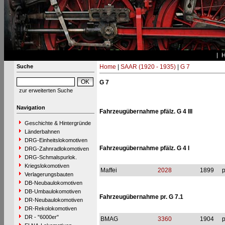
Suche
Home
|
SAAR (1920 - 1935)
|
G 7
G 7
zur erweiterten Suche
Navigation
Fahrzeugübernahme pfälz. G 4 III
Geschichte & Hintergründe
Länderbahnen
DRG-Einheitslokomotiven
Fahrzeugübernahme pfälz. G 4 I
DRG-Zahnradlokomotiven
DRG-Schmalspurlok.
Kriegslokomotiven
Maffei
2028
1899
p
Verlagerungsbauten
DB-Neubaulokomotiven
DB-Umbaulokomotiven
Fahrzeugübernahme pr. G 7.1
DR-Neubaulokomotiven
DR-Rekolokomotiven
DR - "6000er"
BMAG
3360
1904
p