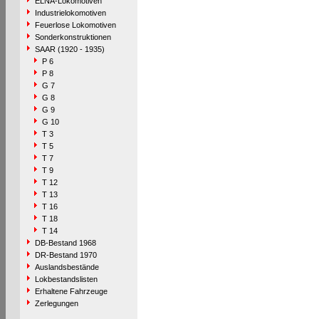
ELNA-Lokomotiven
Industrielokomotiven
Feuerlose Lokomotiven
Sonderkonstruktionen
SAAR (1920 - 1935)
P 6
P 8
G 7
G 8
G 9
G 10
T 3
T 5
T 7
T 9
T 12
T 13
T 16
T 18
T 14
DB-Bestand 1968
DR-Bestand 1970
Auslandsbestände
Lokbestandslisten
Erhaltene Fahrzeuge
Zerlegungen