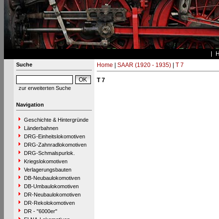
Suche
Home
|
SAAR (1920 - 1935)
|
T 7
T 7
zur erweiterten Suche
Navigation
Geschichte & Hintergründe
Länderbahnen
DRG-Einheitslokomotiven
DRG-Zahnradlokomotiven
DRG-Schmalspurlok.
Kriegslokomotiven
Verlagerungsbauten
DB-Neubaulokomotiven
DB-Umbaulokomotiven
DR-Neubaulokomotiven
DR-Rekolokomotiven
DR - "6000er"