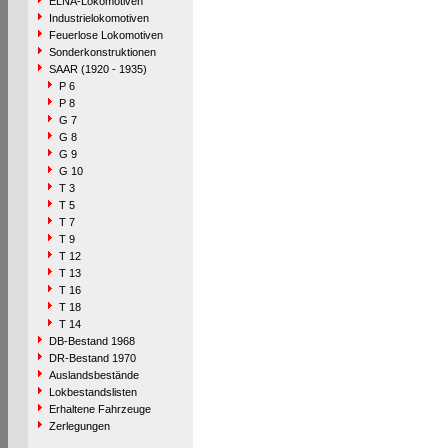
ELNA-Lokomotiven
Industrielokomotiven
Feuerlose Lokomotiven
Sonderkonstruktionen
SAAR (1920 - 1935)
P 6
P 8
G 7
G 8
G 9
G 10
T 3
T 5
T 7
T 9
T 12
T 13
T 16
T 18
T 14
DB-Bestand 1968
DR-Bestand 1970
Auslandsbestände
Lokbestandslisten
Erhaltene Fahrzeuge
Zerlegungen