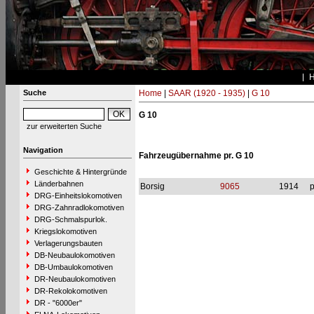
Suche
Home
|
SAAR (1920 - 1935)
|
G 10
G 10
zur erweiterten Suche
Navigation
Fahrzeugübernahme pr. G 10
Geschichte & Hintergründe
Länderbahnen
Borsig
9065
1914
p
DRG-Einheitslokomotiven
DRG-Zahnradlokomotiven
DRG-Schmalspurlok.
Kriegslokomotiven
Verlagerungsbauten
DB-Neubaulokomotiven
DB-Umbaulokomotiven
DR-Neubaulokomotiven
DR-Rekolokomotiven
DR - "6000er"