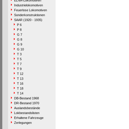
ELNA-Lokomotiven
Industrielokomotiven
Feuerlose Lokomotiven
Sonderkonstruktionen
SAAR (1920 - 1935)
P 6
P 8
G 7
G 8
G 9
G 10
T 3
T 5
T 7
T 9
T 12
T 13
T 16
T 18
T 14
DB-Bestand 1968
DR-Bestand 1970
Auslandsbestände
Lokbestandslisten
Erhaltene Fahrzeuge
Zerlegungen