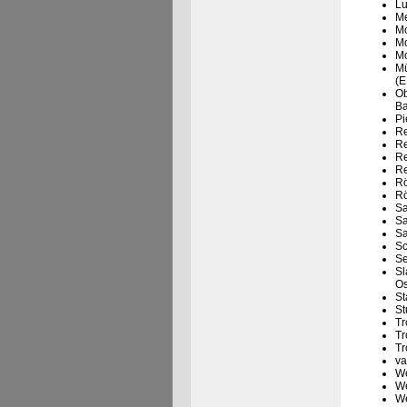
Lu
Me
Mo
Mo
Mo
Mü
(E
Ob
B
Pi
Re
Re
Re
Re
Rö
Rö
Sa
Sa
Sa
Sc
Se
Sl
Os
St
St
Tr
Tr
Tr
va
We
We
We