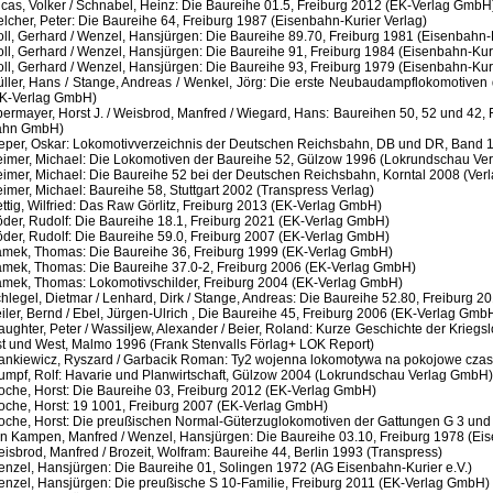
cas, Volker / Schnabel, Heinz: Die Baureihe 01.5, Freiburg 2012 (EK-Verlag GmbH
lcher, Peter: Die Baureihe 64, Freiburg 1987 (Eisenbahn-Kurier Verlag)
ll, Gerhard / Wenzel, Hansjürgen: Die Baureihe 89.70, Freiburg 1981 (Eisenbahn-K
ll, Gerhard / Wenzel, Hansjürgen: Die Baureihe 91, Freiburg 1984 (Eisenbahn-Kuri
ll, Gerhard / Wenzel, Hansjürgen: Die Baureihe 93, Freiburg 1979 (Eisenbahn-Ku
ller, Hans / Stange, Andreas / Wenkel, Jörg: Die erste Neubaudampflokomotiven
K-Verlag GmbH)
ermayer, Horst J. / Weisbrod, Manfred / Wiegard, Hans: Baureihen 50, 52 und 42,
ahn GmbH)
eper, Oskar: Lokomotivverzeichnis der Deutschen Reichsbahn, DB und DR, Band 1 b
imer, Michael: Die Lokomotiven der Baureihe 52, Gülzow 1996 (Lokrundschau Ve
imer, Michael: Die Baureihe 52 bei der Deutschen Reichsbahn, Korntal 2008 (Verl
imer, Michael: Baureihe 58, Stuttgart 2002 (Transpress Verlag)
ttig, Wilfried: Das Raw Görlitz, Freiburg 2013 (EK-Verlag GmbH)
der, Rudolf: Die Baureihe 18.1, Freiburg 2021 (EK-Verlag GmbH)
der, Rudolf: Die Baureihe 59.0, Freiburg 2007 (EK-Verlag GmbH)
mek, Thomas: Die Baureihe 36, Freiburg 1999 (EK-Verlag GmbH)
mek, Thomas: Die Baureihe 37.0-2, Freiburg 2006 (EK-Verlag GmbH)
mek, Thomas: Lokomotivschilder, Freiburg 2004 (EK-Verlag GmbH)
hlegel, Dietmar / Lenhard, Dirk / Stange, Andreas: Die Baureihe 52.80, Freiburg 
iler, Bernd / Ebel, Jürgen-Ulrich , Die Baureihe 45, Freiburg 2006 (EK-Verlag Gmb
aughter, Peter / Wassiljew, Alexander / Beier, Roland: Kurze Geschichte der Kriegs
t und West, Malmo 1996 (Frank Stenvalls Förlag+ LOK Report)
ankiewicz, Ryszard / Garbacik Roman: Ty2 wojenna lokomotywa na pokojowe czasy,
umpf, Rolf: Havarie und Planwirtschaft, Gülzow 2004 (Lokrundschau Verlag GmbH)
oche, Horst: Die Baureihe 03, Freiburg 2012 (EK-Verlag GmbH)
oche, Horst: 19 1001, Freiburg 2007 (EK-Verlag GmbH)
oche, Horst: Die preußischen Normal-Güterzuglokomotiven der Gattungen G 3 und
n Kampen, Manfred / Wenzel, Hansjürgen: Die Baureihe 03.10, Freiburg 1978 (Ei
isbrod, Manfred / Brozeit, Wolfram: Baureihe 44, Berlin 1993 (Transpress)
nzel, Hansjürgen: Die Baureihe 01, Solingen 1972 (AG Eisenbahn-Kurier e.V.)
nzel, Hansjürgen: Die preußische S 10-Familie, Freiburg 2011 (EK-Verlag GmbH)