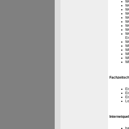
We
We
We
We
We
We
We
We
We
Ei
We
Wi
Wi
Wi
Wi
Wi
Fachzeitsch
Ei
Ei
Ei
Lo
Internetquel
ba