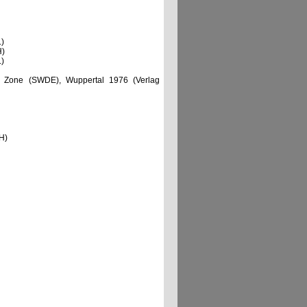
)
H)
)
n Zone (SWDE), Wuppertal 1976 (Verlag
H)