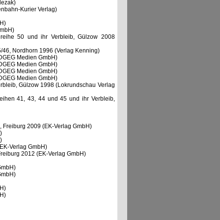
lezak)
enbahn-Kurier Verlag)
bH)
 GmbH)
ureihe 50 und ihr Verbleib, Gülzow 2008
5/46, Nordhorn 1996 (Verlag Kenning)
nd DGEG Medien GmbH)
nd DGEG Medien GmbH)
nd DGEG Medien GmbH)
nd DGEG Medien GmbH)
Verbleib, Gülzow 1998 (Lokrundschau Verlag
eihen 41, 43, 44 und 45 und ihr Verbleib,
h", Freiburg 2009 (EK-Verlag GmbH)
)
)
4 (EK-Verlag GmbH)
, Freiburg 2012 (EK-Verlag GmbH)
 GmbH)
 GmbH)
bH)
bH)