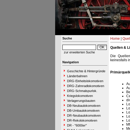
Suche
Home
|
Quel
Quellen & Li
zur erweiterten Suche
Die Quellen
keinesfalls 
Navigation
Geschichte & Hintergründe
Primärquell
Länderbahnen
DRG-Einheitslokomotiven
Au
DRG-Zahnradlokomotiven
Au
DRG-Schmalspurlok.
Be
Kriegslokomotiven
Ce
di
Verlagerungsbauten
Lo
DB-Neubaulokomotiven
Lo
DB-Umbaulokomotiven
Lo
DR-Neubaulokomotiven
Lo
Lo
DR-Rekolokomotiven
Mf
DR - "6000er"
Me