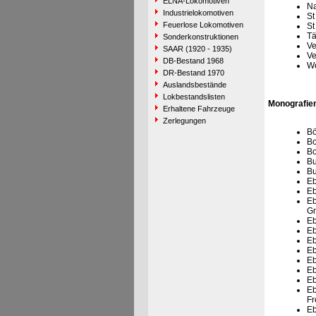
ELNA-Lokomotiven
Na
Industrielokomotiven
St
Feuerlose Lokomotiven
St
Tä
Sonderkonstruktionen
Ve
SAAR (1920 - 1935)
Ve
DB-Bestand 1968
We
DR-Bestand 1970
Auslandsbestände
Lokbestandslisten
Monografien
Erhaltene Fahrzeuge
Zerlegungen
Bö
Bo
Bo
Bu
Bu
Eb
Eb
Eb
G
Eb
Eb
Eb
Eb
Eb
Eb
Eb
Eb
Fr
Eb