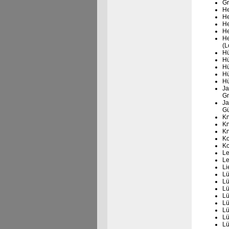
Gr
He
He
He
He
He
(L
Hü
Hü
Hü
Hü
Hü
Ja
G
Ja
Gü
Kn
Kn
Kn
Ko
Ko
Le
Le
Li
Lü
Lü
Lü
Lü
Lü
Lü
Lü
Lü