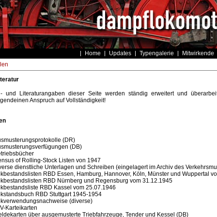
Home
Updates
Typengalerie
Mitwirkende
len
teratur
- und Literaturangaben dieser Seite werden ständig erweitert und überarbeite
irgendeinen Anspruch auf Vollständigkeit!
en
smusterungsprotokolle (DR)
smusterungsverfügungen (DB)
triebsbücher
nsus of Rolling-Stock Listen von 1947
verse dienstliche Unterlagen und Schreiben (eingelagert im Archiv des Verkehrs
kbestandslisten RBD Essen, Hamburg, Hannover, Köln, Münster und Wuppertal v
kbestandslisten RBD Nürnberg und Regensburg vom 31.12.1945
kbestandsliste RBD Kassel vom 25.07.1946
kstandsbuch RBD Stuttgart 1945-1954
kverwendungsnachweise (diverse)
V-Karteikarten
ldekarten über ausgemusterte Triebfahrzeuge, Tender und Kessel (DB)