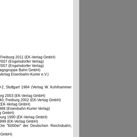
5, Freiburg 2011 (EK-Verlag GmbH)
 2007 (Engelsdorfer Verlag)
 2007 (Engelsdorfer Verlag)
erlagsgruppe Bahn GmbH)
Verlag Eisenbahn-Kurier e.V.)
, Stuttgart 1984 (Verlag W. Kohlhammer
iburg 2003 (EK-Verlag GmbH)
0.40, Freiburg 2002 (EK-Verlag GmbH)
0 (EK-Verlag GmbH)
988 (Eisenbahn-Kurier Verlag)
ag GmbH)
eiburg 1990 (EK-Verlag GmbH)
g 1999 (EK-Verlag GmbH)
: Die "6000er" der Deutschen Reichsbahn,
ag GmbH)