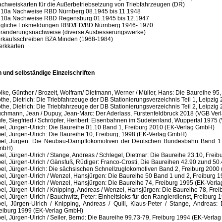
chweiskarten für die Außerbetriebsetzung von Triebfahrzeugen (DR)
 10a Nachweise RBD Nürnberg 08.1945 bis 11.1948
 10a Nachweise RBD Regensburg 01.1945 bis 12.1947
gliche Lokmeldungen RBD/ED/BD Nürnberg 1946- 1970
ränderungsnachweise (diverse Ausbesserungswerke)
rkaufsschreiben BZA Minden (1968-1984)
rkkarten
 und selbständige Einzelschriften
lke, Günther / Brozeit, Wolfram/ Dietmann, Werner / Müller, Hans: Die Baureihe 9
the, Dietrich: Die Triebfahrzeuge der DB Stationierungsverzeichnis Teil 1, Leipzig
the, Dietrich: Die Triebfahrzeuge der DB Stationierungsverzeichnis Teil 2, Leipzig
chmann, Jean / Dupuy, Jean-Marc: Der Aderlass, Fürstenfeldbruck 2018 (VGB V
fe, Siegfried / Schröpfer, Heribert: Eisenbahnen im Sudetenland, Wuppertal 1975 (
el, Jürgen-Ulrich: Die Baureihe 01.10 Band 1, Freiburg 2010 (EK-Verlag GmbH)
el, Jürgen-Ulrich: Die Baureihe 10, Freiburg, 1998 (EK-Verlag GmbH)
el, Jürgen: Die Neubau-Dampflokomotiven der Deutschen Bundesbahn Band 1+2
mbH)
el, Jürgen-Ulrich / Stange, Andreas / Schlegel, Dietmar: Die Baureihe 23.10, Fre
el, Jürgen-Ulrich / Gänsfuß, Rüdiger: Franco-Crosti, Die Baureihen 42.90 zund 5
el, Jürgen-Ulrich: Die sächsischen Schnellzuglokomotiven Band 2, Freiburg 200
el, Jürgen-Ulrich / Wenzel, Hansjürgen: Die Baureihe 50 Band 1 und 2, Freiburg 1
el, Jürgen-Ulrich / Wenzel, Hansjürgen: Die Baureihe 74, Freiburg 1995 (EK-Verl
el, Jürgen-Ulrich / Knipping, Andreas / Wenzel, Hansjürgen: Die Baureihe 78, Fr
el, Jürgen-Ulrich / Bauchwitz, Peter: Einheitsloks für den Rangierdienst, Freibur
el, Jürgen-Ulrich / Knipping, Andreas / Quill, Klaus-Peter / Stange, Andreas
eiburg 1999 (EK-Verlag GmbH)
el, Jürgen-Ulrich / Seiler, Bernd: Die Baureihe 99.73-79, Freiburg 1994 (EK-Verl