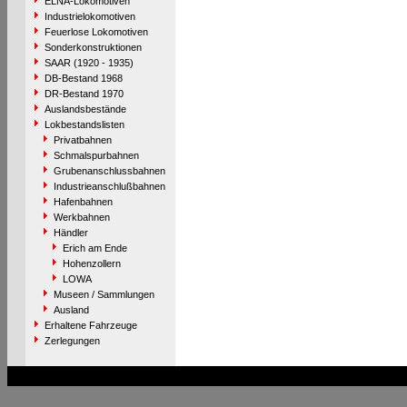
ELNA-Lokomotiven
Industrielokomotiven
Feuerlose Lokomotiven
Sonderkonstruktionen
SAAR (1920 - 1935)
DB-Bestand 1968
DR-Bestand 1970
Auslandsbestände
Lokbestandslisten
Privatbahnen
Schmalspurbahnen
Grubenanschlussbahnen
Industrieanschlußbahnen
Hafenbahnen
Werkbahnen
Händler
Erich am Ende
Hohenzollern
LOWA
Museen / Sammlungen
Ausland
Erhaltene Fahrzeuge
Zerlegungen