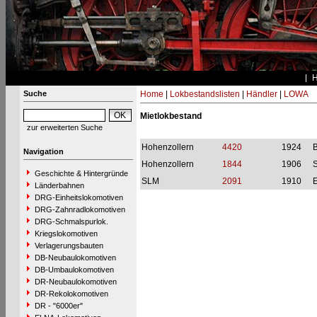
Suche
Home
|
Lokbestandslisten
|
Händler
|
LOWA
Mietlokbestand
zur erweiterten Suche
Hohenzollern
4420
1924
B
Navigation
Hohenzollern
1844
1906
S
Geschichte & Hintergründe
SLM
2091
1910
E
Länderbahnen
DRG-Einheitslokomotiven
DRG-Zahnradlokomotiven
DRG-Schmalspurlok.
Kriegslokomotiven
Verlagerungsbauten
DB-Neubaulokomotiven
DB-Umbaulokomotiven
DR-Neubaulokomotiven
DR-Rekolokomotiven
DR - "6000er"