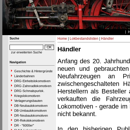
Suche
Home
|
Lokbestandslisten
|
Händler
Händler
zur erweiterten Suche
Anfang des 20. Jahrhunde
Navigation
neuen und gebrauchten 
Geschichte & Hintergründe
Neufahrzeugen an Pr
Länderbahnen
DRG-Einheitslokomotiven
zwischengeschalteten Hä
DRG-Zahnradlokomotiven
Herstellern als Besteller
DRG-Schmalspurlok.
Kriegslokomotiven
verkauften die Fahrze
Verlagerungsbauten
Lokomotiven - gerade im F
DB-Neubaulokomotiven
DB-Umbaulokomotiven
nicht bekannt.
DR-Neubaulokomotiven
DR-Rekolokomotiven
DR - "6000er"
In den bisherigen Publ