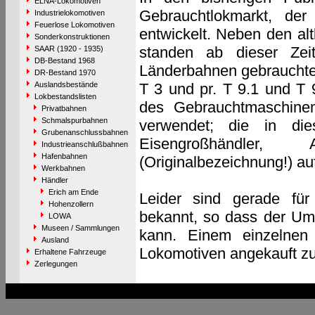
ELNA-Lokomotiven
Gebrauchtlokmarkt, de
Industrielokomotiven
Feuerlose Lokomotiven
entwickelt. Neben den a
Sonderkonstruktionen
standen ab dieser Zei
SAAR (1920 - 1935)
DB-Bestand 1968
Länderbahnen gebrauchte,
DR-Bestand 1970
Auslandsbestände
T 3 und pr. T 9.1 und T 
Lokbestandslisten
des Gebrauchtmaschinen
Privatbahnen
Schmalspurbahnen
verwendet; die in die
Grubenanschlussbahnen
Eisengroßhändler, A
Industrieanschlußbahnen
Hafenbahnen
(Originalbezeichnung!) auf
Werkbahnen
Händler
Erich am Ende
Leider sind gerade für
Hohenzollern
bekannt, so dass der Umf
LOWA
Museen / Sammlungen
kann. Einem einzelnen 
Ausland
Lokomotiven angekauft z
Erhaltene Fahrzeuge
Zerlegungen