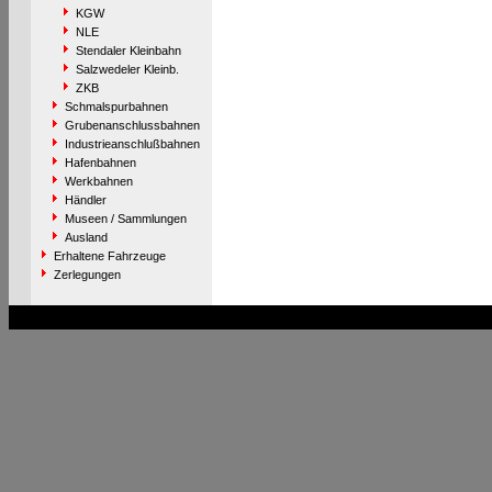
KGW
NLE
Stendaler Kleinbahn
Salzwedeler Kleinb.
ZKB
Schmalspurbahnen
Grubenanschlussbahnen
Industrieanschlußbahnen
Hafenbahnen
Werkbahnen
Händler
Museen / Sammlungen
Ausland
Erhaltene Fahrzeuge
Zerlegungen