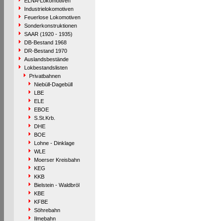
ELNA-Lokomotiven
Industrielokomotiven
Feuerlose Lokomotiven
Sonderkonstruktionen
SAAR (1920 - 1935)
DB-Bestand 1968
DR-Bestand 1970
Auslandsbestände
Lokbestandslisten
Privatbahnen
Niebüll-Dagebüll
LBE
ELE
EBOE
S.St.Krb.
DHE
BOE
Lohne - Dinklage
WLE
Moerser Kreisbahn
KEG
KKB
Bielstein - Waldbröl
KBE
KFBE
Söhrebahn
Ilmebahn