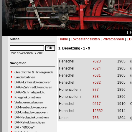
Suche
Home
|
Lokbestandslisten
|
Privatbahnen
|
EB
1. Besetzung - 1 - 9
zur erweiterten Suche
Henschel
7023
1905
(
Navigation
Henschel
7024
1905
(
Geschichte & Hintergründe
Henschel
7031
1905
(
Länderbahnen
DRG-Einheitslokomotiven
Henschel
7032
1905
(
DRG-Zahnradlokomotiven
Hohenzollern
877
1896
DRG-Schmalspurlok.
Hohenzollern
878
1896
Kriegslokomotiven
Verlagerungsbauten
Henschel
9517
1910
DB-Neubaulokomotiven
Henschel
12532
1914
DB-Umbaulokomotiven
DR-Neubaulokomotiven
Union
766
1894
(
DR-Rekolokomotiven
DR - "6000er"