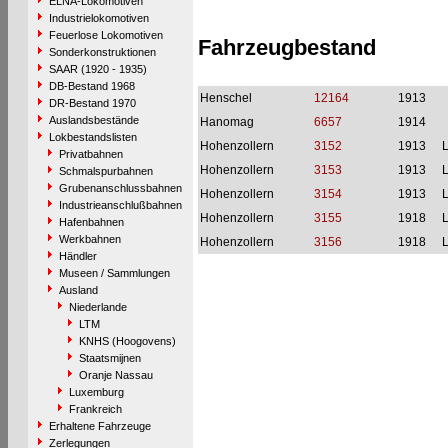
ELNA-Lokomotiven
Industrielokomotiven
Feuerlose Lokomotiven
Fahrzeugbestand
Sonderkonstruktionen
SAAR (1920 - 1935)
DB-Bestand 1968
Henschel
12164
1913
DR-Bestand 1970
Auslandsbestände
Hanomag
6657
1914
Lokbestandslisten
Hohenzollern
3152
1913
L
Privatbahnen
Hohenzollern
3153
1913
L
Schmalspurbahnen
Grubenanschlussbahnen
Hohenzollern
3154
1913
L
Industrieanschlußbahnen
Hohenzollern
3155
1918
L
Hafenbahnen
Werkbahnen
Hohenzollern
3156
1918
L
Händler
Museen / Sammlungen
Ausland
Niederlande
LTM
KNHS (Hoogovens)
Staatsmijnen
Oranje Nassau
Luxemburg
Frankreich
Erhaltene Fahrzeuge
Zerlegungen