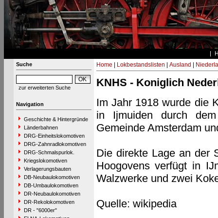
Suche
Home
|
Lokbestandslisten
|
Ausland
|
Niederl
KNHS - Koniglich Nederl
zur erweiterten Suche
Im Jahr 1918 wurde die K
Navigation
in Ijmuiden durch dem 
Geschichte & Hintergründe
Gemeinde Amsterdam und 
Länderbahnen
DRG-Einheitslokomotiven
DRG-Zahnradlokomotiven
Die direkte Lage an der 
DRG-Schmalspurlok.
Kriegslokomotiven
Hoogovens verfügt in IJ
Verlagerungsbauten
Walzwerke und zwei Koke
DB-Neubaulokomotiven
DB-Umbaulokomotiven
DR-Neubaulokomotiven
Quelle: wikipedia
DR-Rekolokomotiven
DR - "6000er"