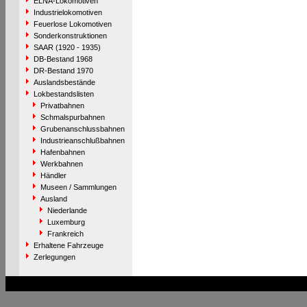
ELNA-Lokomotiven
Industrielokomotiven
Feuerlose Lokomotiven
Sonderkonstruktionen
SAAR (1920 - 1935)
DB-Bestand 1968
DR-Bestand 1970
Auslandsbestände
Lokbestandslisten
Privatbahnen
Schmalspurbahnen
Grubenanschlussbahnen
Industrieanschlußbahnen
Hafenbahnen
Werkbahnen
Händler
Museen / Sammlungen
Ausland
Niederlande
Luxemburg
Frankreich
Erhaltene Fahrzeuge
Zerlegungen