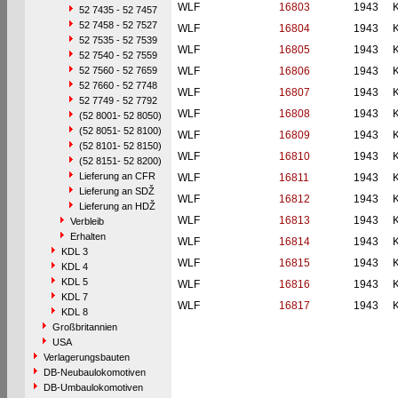
WLF
16803
1943
52 7435 - 52 7457
52 7458 - 52 7527
WLF
16804
1943
52 7535 - 52 7539
WLF
16805
1943
52 7540 - 52 7559
52 7560 - 52 7659
WLF
16806
1943
52 7660 - 52 7748
WLF
16807
1943
52 7749 - 52 7792
WLF
16808
1943
(52 8001- 52 8050)
(52 8051- 52 8100)
WLF
16809
1943
(52 8101- 52 8150)
WLF
16810
1943
(52 8151- 52 8200)
Lieferung an CFR
WLF
16811
1943
Lieferung an SDŽ
WLF
16812
1943
Lieferung an HDŽ
WLF
16813
1943
Verbleib
Erhalten
WLF
16814
1943
KDL 3
WLF
16815
1943
KDL 4
KDL 5
WLF
16816
1943
KDL 7
WLF
16817
1943
KDL 8
Großbritannien
USA
Verlagerungsbauten
DB-Neubaulokomotiven
DB-Umbaulokomotiven