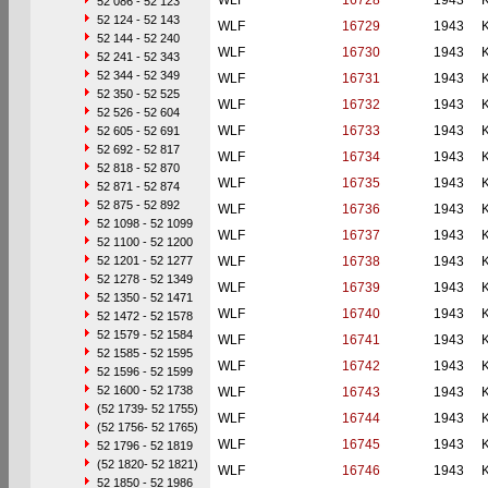
WLF
16728
1943
52 086 - 52 123
52 124 - 52 143
WLF
16729
1943
52 144 - 52 240
WLF
16730
1943
52 241 - 52 343
52 344 - 52 349
WLF
16731
1943
52 350 - 52 525
WLF
16732
1943
52 526 - 52 604
WLF
16733
1943
52 605 - 52 691
52 692 - 52 817
WLF
16734
1943
52 818 - 52 870
WLF
16735
1943
52 871 - 52 874
52 875 - 52 892
WLF
16736
1943
52 1098 - 52 1099
WLF
16737
1943
52 1100 - 52 1200
52 1201 - 52 1277
WLF
16738
1943
52 1278 - 52 1349
WLF
16739
1943
52 1350 - 52 1471
WLF
16740
1943
52 1472 - 52 1578
52 1579 - 52 1584
WLF
16741
1943
52 1585 - 52 1595
WLF
16742
1943
52 1596 - 52 1599
52 1600 - 52 1738
WLF
16743
1943
(52 1739- 52 1755)
WLF
16744
1943
(52 1756- 52 1765)
WLF
16745
1943
52 1796 - 52 1819
(52 1820- 52 1821)
WLF
16746
1943
52 1850 - 52 1986