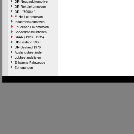
DR-Neubaulokomotiven
DR-Rekolokomotiven
DR - "6000er"
ELNA-Lokomotiven
Industrielokomotiven
Feuerlose Lokomotiven
Sonderkonstruktionen
SAAR (1920 - 1935)
DB-Bestand 1968
DR-Bestand 1970
Auslandsbestände
Lokbestandslisten
Erhaltene Fahrzeuge
Zerlegungen