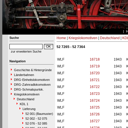
Suche
Home
|
Kriegslokomotiven
|
Deutschland
|
KDL
52 7265 - 52 7364
zur erweiterten Suche
WLF
16718
1943
Navigation
WLF
16719
1943
Geschichte & Hintergründe
WLF
16720
1943
Länderbahnen
DRG-Einheitslokomotiven
WLF
16721
1943
DRG-Zahnradlokomotiven
WLF
16722
1943
DRG-Schmalspurlok.
WLF
16723
1943
Kriegslokomotiven
Deutschland
WLF
16724
1943
KDL 1
WLF
16725
1943
Lieferung
52 001 (Baumuster)
WLF
16726
1943
52 002 - 52 075
WLF
16727
1943
52 076 - 52 085