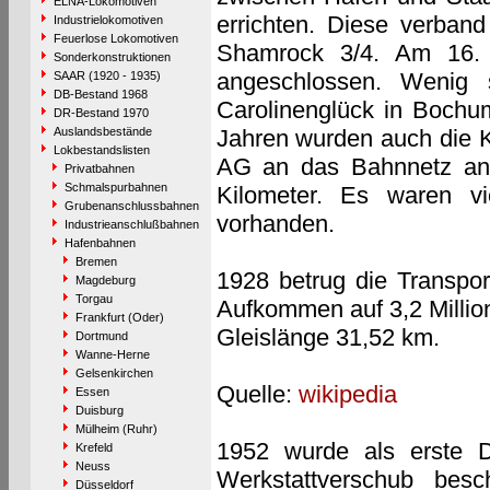
ELNA-Lokomotiven
errichten. Diese verba
Industrielokomotiven
Feuerlose Lokomotiven
Shamrock 3/4. Am 16. 
Sonderkonstruktionen
angeschlossen. Wenig
SAAR (1920 - 1935)
DB-Bestand 1968
Carolinenglück in Bochu
DR-Bestand 1970
Auslandsbestände
Jahren wurden auch die 
Lokbestandslisten
AG an das Bahnnetz ang
Privatbahnen
Schmalspurbahnen
Kilometer. Es waren vi
Grubenanschlussbahnen
vorhanden.
Industrieanschlußbahnen
Hafenbahnen
Bremen
1928 betrug die Transpor
Magdeburg
Torgau
Aufkommen auf 3,2 Millio
Frankfurt (Oder)
Gleislänge 31,52 km.
Dortmund
Wanne-Herne
Gelsenkirchen
Quelle:
wikipedia
Essen
Duisburg
Mülheim (Ruhr)
1952 wurde als erste D
Krefeld
Neuss
Werkstattverschub bes
Düsseldorf