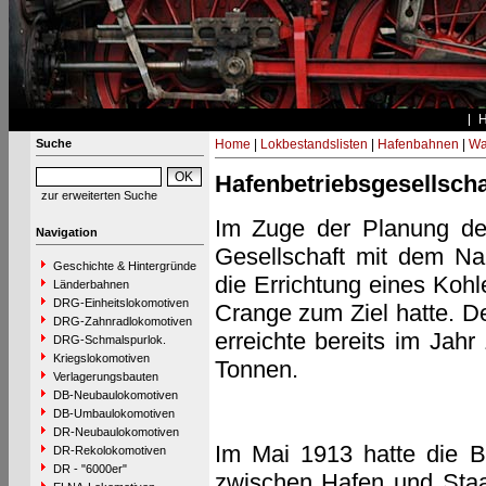
Suche
Home
|
Lokbestandslisten
|
Hafenbahnen
|
Wa
Hafenbetriebsgesellsc
zur erweiterten Suche
Im Zuge der Planung des
Navigation
Gesellschaft mit dem Na
Geschichte & Hintergründe
die Errichtung eines Koh
Länderbahnen
DRG-Einheitslokomotiven
Crange zum Ziel hatte. D
DRG-Zahnradlokomotiven
erreichte bereits im Jahr
DRG-Schmalspurlok.
Kriegslokomotiven
Tonnen.
Verlagerungsbauten
DB-Neubaulokomotiven
DB-Umbaulokomotiven
DR-Neubaulokomotiven
Im Mai 1913 hatte die Be
DR-Rekolokomotiven
DR - "6000er"
zwischen Hafen und Staa