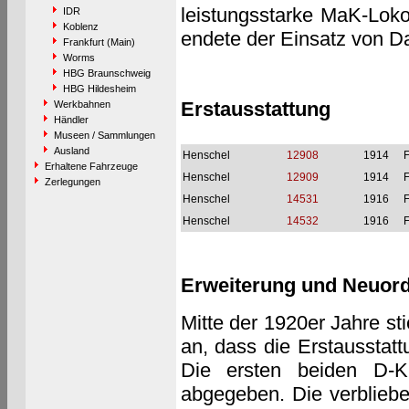
leistungsstarke MaK-Lokom
IDR
Koblenz
endete der Einsatz von D
Frankfurt (Main)
Worms
HBG Braunschweig
HBG Hildesheim
Erstausstattung
Werkbahnen
Händler
Museen / Sammlungen
Ausland
Henschel
12908
1914
F
Erhaltene Fahrzeuge
Henschel
12909
1914
F
Zerlegungen
Henschel
14531
1916
F
Henschel
14532
1916
F
Erweiterung und Neuor
Mitte der 1920er Jahre st
an, dass die Erstausstat
Die ersten beiden D-
abgegeben. Die verbliebe