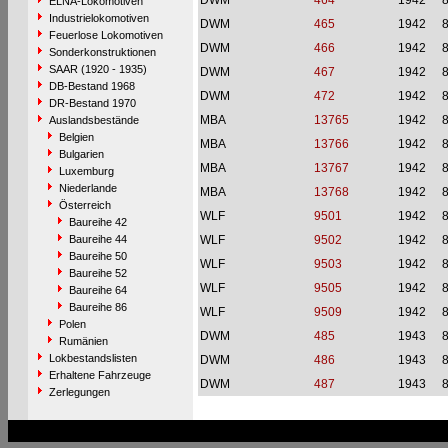
DWM
464
1942
ELNA-Lokomotiven
Industrielokomotiven
DWM
465
1942
Feuerlose Lokomotiven
DWM
466
1942
Sonderkonstruktionen
SAAR (1920 - 1935)
DWM
467
1942
DB-Bestand 1968
DWM
472
1942
DR-Bestand 1970
MBA
13765
1942
Auslandsbestände
Belgien
MBA
13766
1942
Bulgarien
MBA
13767
1942
Luxemburg
Niederlande
MBA
13768
1942
Österreich
WLF
9501
1942
Baureihe 42
Baureihe 44
WLF
9502
1942
Baureihe 50
WLF
9503
1942
Baureihe 52
WLF
9505
1942
Baureihe 64
Baureihe 86
WLF
9509
1942
Polen
DWM
485
1943
Rumänien
Lokbestandslisten
DWM
486
1943
Erhaltene Fahrzeuge
DWM
487
1943
Zerlegungen