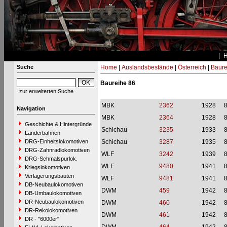
Suche
Home
|
Auslandsbestände
|
Österreich
|
Baure
Baureihe 86
zur erweiterten Suche
MBK
2362
1928
Navigation
MBK
2364
1928
Geschichte & Hintergründe
Schichau
3235
1933
Länderbahnen
DRG-Einheitslokomotiven
Schichau
3287
1935
DRG-Zahnradlokomotiven
WLF
3242
1939
DRG-Schmalspurlok.
WLF
9480
1941
Kriegslokomotiven
Verlagerungsbauten
WLF
9481
1941
DB-Neubaulokomotiven
DWM
459
1942
DB-Umbaulokomotiven
DR-Neubaulokomotiven
DWM
460
1942
DR-Rekolokomotiven
DWM
461
1942
DR - "6000er"