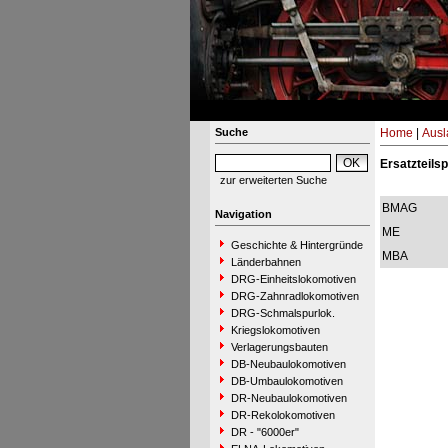
Suche
Home
|
Ausl
Ersatzteils
zur erweiterten Suche
BMAG
Navigation
ME
Geschichte & Hintergründe
MBA
Länderbahnen
DRG-Einheitslokomotiven
DRG-Zahnradlokomotiven
DRG-Schmalspurlok.
Kriegslokomotiven
Verlagerungsbauten
DB-Neubaulokomotiven
DB-Umbaulokomotiven
DR-Neubaulokomotiven
DR-Rekolokomotiven
DR - "6000er"