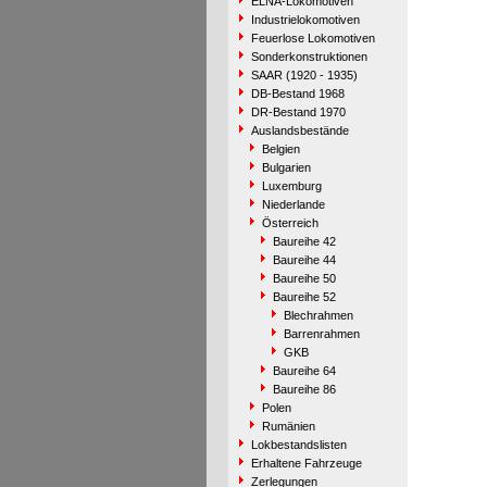
ELNA-Lokomotiven
Industrielokomotiven
Feuerlose Lokomotiven
Sonderkonstruktionen
SAAR (1920 - 1935)
DB-Bestand 1968
DR-Bestand 1970
Auslandsbestände
Belgien
Bulgarien
Luxemburg
Niederlande
Österreich
Baureihe 42
Baureihe 44
Baureihe 50
Baureihe 52
Blechrahmen
Barrenrahmen
GKB
Baureihe 64
Baureihe 86
Polen
Rumänien
Lokbestandslisten
Erhaltene Fahrzeuge
Zerlegungen