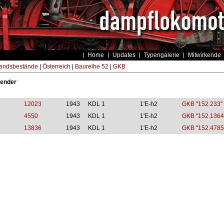
Home
Updates
Typengalerie
Mitwirkende
andsbestände
|
Österreich
|
Baureihe 52
|
GKB
pender
12023
1943
KDL 1
1'E-h2
GKB "152.233"
4550
1943
KDL 1
1'E-h2
GKB "152.1364
13836
1943
KDL 1
1'E-h2
GKB "152.4785