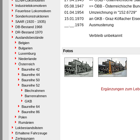
27.04.1945
=> ÖStB - Österreichische St
ELNA-Lokomotiven
Industrielokomotiven
05.08.1947
=> ÖBB - Österreichische Bu
Feuerlose Lokomotiven
01.04.1954
Umzeichnung in "152.6729"
Sonderkonstruktionen
15.01.1970
an GKB - Graz-Köflacher Eis
SAAR (1920 - 1935)
__.__.1976
Ausmusterung
DB-Bestand 1968
DR-Bestand 1970
Verbleib unbekannt
Auslandsbestände
Belgien
Bulgarien
Fotos
Luxemburg
Niederlande
Österreich
Baureihe 42
Baureihe 44
Baureihe 50
Baureihe 52
Ergänzungen zum Leb
Blechrahmen
Barrenrahmen
GKB
Baureihe 64
Baureihe 86
Polen
Rumänien
Lokbestandslisten
Erhaltene Fahrzeuge
Zerlegungen