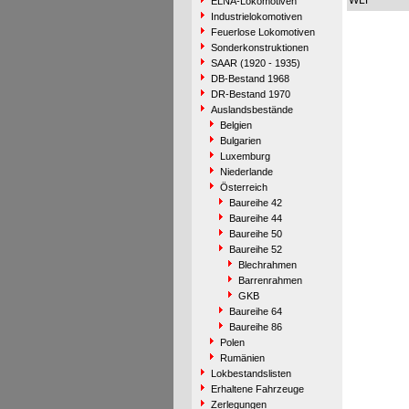
WLF
ELNA-Lokomotiven
Industrielokomotiven
Feuerlose Lokomotiven
Sonderkonstruktionen
SAAR (1920 - 1935)
DB-Bestand 1968
DR-Bestand 1970
Auslandsbestände
Belgien
Bulgarien
Luxemburg
Niederlande
Österreich
Baureihe 42
Baureihe 44
Baureihe 50
Baureihe 52
Blechrahmen
Barrenrahmen
GKB
Baureihe 64
Baureihe 86
Polen
Rumänien
Lokbestandslisten
Erhaltene Fahrzeuge
Zerlegungen