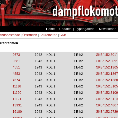
Home
Updates
Typengalerie
Mitwirkende
andsbestände
|
Österreich
|
Baureihe 52
|
GKB
arrenrahmen
9673
1942
KDL 1
1'E-h2
GKB "152.301"
9681
1943
KDL 1
1'E-h2
GKB "152.309"
4551
1943
KDL 1
1'E-h2
GKB "152.1365
4553
1943
KDL 1
1'E-h2
GKB "152.1367
4574
1943
KDL 1
1'E-h2
GKB "152.1388
11116
1943
KDL 1
1'E-h2
GKB "152.3105
11120
1943
KDL 1
1'E-h2
GKB "152.3109
11121
1943
KDL 1
1'E-h2
GKB "152.3110
13931
1943
KDL 1
1'E-h2
GKB "152.4867
16180
1943
KDL 1
1'E-h2
GKB "152.6729