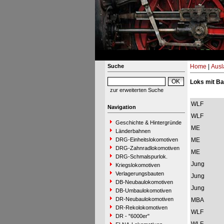
Suche
Home
|
Ausl
Loks mit B
zur erweiterten Suche
WLF
Navigation
WLF
Geschichte & Hintergründe
ME
Länderbahnen
DRG-Einheitslokomotiven
ME
DRG-Zahnradlokomotiven
ME
DRG-Schmalspurlok.
Jung
Kriegslokomotiven
Verlagerungsbauten
Jung
DB-Neubaulokomotiven
Jung
DB-Umbaulokomotiven
DR-Neubaulokomotiven
MBA
DR-Rekolokomotiven
WLF
DR - "6000er"