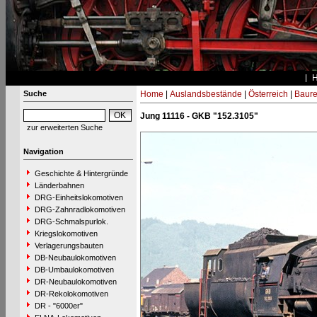
Suche
Home
|
Auslandsbestände
|
Österreich
|
Baure
Jung 11116 - GKB "152.3105"
zur erweiterten Suche
Navigation
Geschichte & Hintergründe
Länderbahnen
DRG-Einheitslokomotiven
DRG-Zahnradlokomotiven
DRG-Schmalspurlok.
Kriegslokomotiven
Verlagerungsbauten
DB-Neubaulokomotiven
DB-Umbaulokomotiven
DR-Neubaulokomotiven
DR-Rekolokomotiven
DR - "6000er"