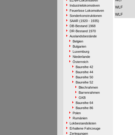
WLF
ELNA-Lokomotiven
Industrielokomotiven
WLF
Feuerlose Lokomotiven
WLF
Sonderkonstruktionen
SAAR (1920 - 1935)
DB-Bestand 1968
DR-Bestand 1970
Auslandsbestände
Belgien
Bulgarien
Luxemburg
Niederlande
Österreich
Baureihe 42
Baureihe 44
Baureihe 50
Baureihe 52
Blechrahmen
Barrenrahmen
GKB
Baureihe 64
Baureihe 86
Polen
Rumänien
Lokbestandslisten
Erhaltene Fahrzeuge
Zerlegungen