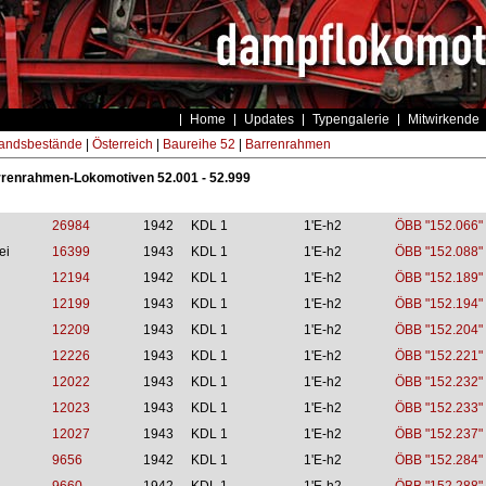
Home
Updates
Typengalerie
Mitwirkende
andsbestände
|
Österreich
|
Baureihe 52
|
Barrenrahmen
rrenrahmen-Lokomotiven 52.001 - 52.999
26984
1942
KDL 1
1'E-h2
ÖBB "152.066"
ei
16399
1943
KDL 1
1'E-h2
ÖBB "152.088"
12194
1942
KDL 1
1'E-h2
ÖBB "152.189"
12199
1943
KDL 1
1'E-h2
ÖBB "152.194"
12209
1943
KDL 1
1'E-h2
ÖBB "152.204"
12226
1943
KDL 1
1'E-h2
ÖBB "152.221"
12022
1943
KDL 1
1'E-h2
ÖBB "152.232"
12023
1943
KDL 1
1'E-h2
ÖBB "152.233"
12027
1943
KDL 1
1'E-h2
ÖBB "152.237"
9656
1942
KDL 1
1'E-h2
ÖBB "152.284"