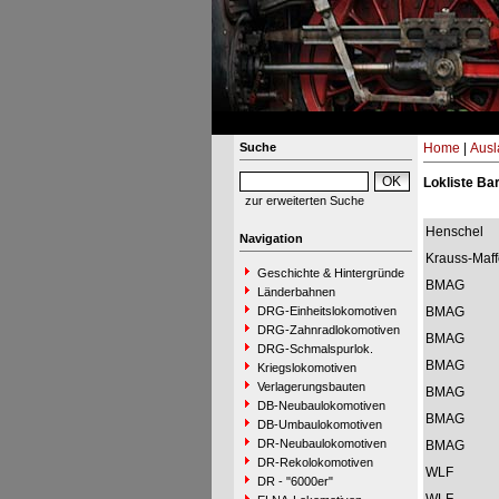
Suche
Home
|
Ausl
Lokliste Ba
zur erweiterten Suche
Henschel
Navigation
Krauss-Maff
Geschichte & Hintergründe
BMAG
Länderbahnen
DRG-Einheitslokomotiven
BMAG
DRG-Zahnradlokomotiven
BMAG
DRG-Schmalspurlok.
BMAG
Kriegslokomotiven
Verlagerungsbauten
BMAG
DB-Neubaulokomotiven
BMAG
DB-Umbaulokomotiven
DR-Neubaulokomotiven
BMAG
DR-Rekolokomotiven
WLF
DR - "6000er"