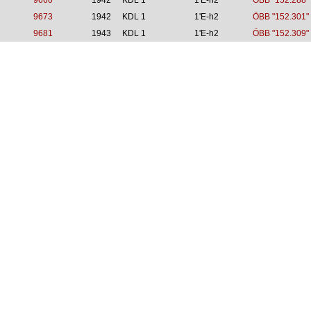
9660
1942
KDL 1
1'E-h2
ÖBB "152.288"
9673
1942
KDL 1
1'E-h2
ÖBB "152.301"
9681
1943
KDL 1
1'E-h2
ÖBB "152.309"