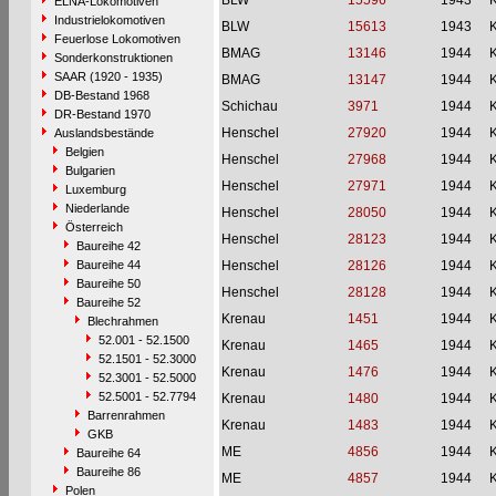
BLW
15596
1943
ELNA-Lokomotiven
Industrielokomotiven
BLW
15613
1943
Feuerlose Lokomotiven
BMAG
13146
1944
Sonderkonstruktionen
SAAR (1920 - 1935)
BMAG
13147
1944
DB-Bestand 1968
Schichau
3971
1944
DR-Bestand 1970
Henschel
27920
1944
Auslandsbestände
Belgien
Henschel
27968
1944
Bulgarien
Henschel
27971
1944
Luxemburg
Niederlande
Henschel
28050
1944
Österreich
Henschel
28123
1944
Baureihe 42
Baureihe 44
Henschel
28126
1944
Baureihe 50
Henschel
28128
1944
Baureihe 52
Krenau
1451
1944
Blechrahmen
52.001 - 52.1500
Krenau
1465
1944
52.1501 - 52.3000
Krenau
1476
1944
52.3001 - 52.5000
52.5001 - 52.7794
Krenau
1480
1944
Barrenrahmen
Krenau
1483
1944
GKB
ME
4856
1944
Baureihe 64
Baureihe 86
ME
4857
1944
Polen