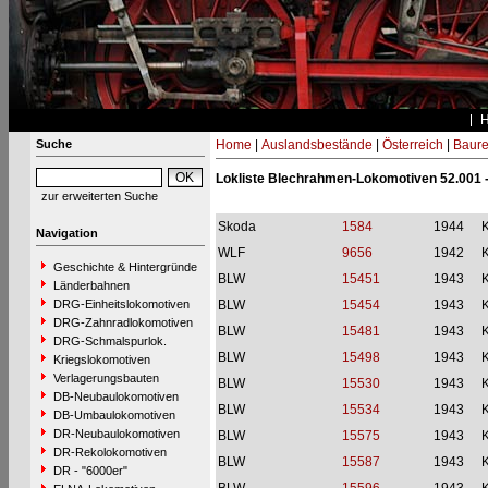
Suche
Home
|
Auslandsbestände
|
Österreich
|
Baure
Lokliste Blechrahmen-Lokomotiven 52.001 -
zur erweiterten Suche
Skoda
1584
1944
Navigation
WLF
9656
1942
Geschichte & Hintergründe
BLW
15451
1943
Länderbahnen
DRG-Einheitslokomotiven
BLW
15454
1943
DRG-Zahnradlokomotiven
BLW
15481
1943
DRG-Schmalspurlok.
BLW
15498
1943
Kriegslokomotiven
Verlagerungsbauten
BLW
15530
1943
DB-Neubaulokomotiven
BLW
15534
1943
DB-Umbaulokomotiven
DR-Neubaulokomotiven
BLW
15575
1943
DR-Rekolokomotiven
BLW
15587
1943
DR - "6000er"