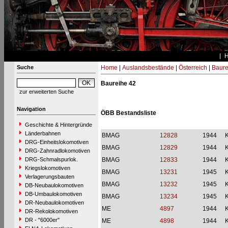
Suche
Home
|
Auslandsbestände
|
Österreich
|
Baure
Baureihe 42
zur erweiterten Suche
Navigation
ÖBB Bestandsliste
Geschichte & Hintergründe
Länderbahnen
BMAG
12828
1944
DRG-Einheitslokomotiven
BMAG
12829
1944
DRG-Zahnradlokomotiven
DRG-Schmalspurlok.
BMAG
12833
1944
Kriegslokomotiven
BMAG
13231
1945
Verlagerungsbauten
BMAG
13232
1945
DB-Neubaulokomotiven
DB-Umbaulokomotiven
BMAG
13234
1945
DR-Neubaulokomotiven
ME
4897
1944
DR-Rekolokomotiven
DR - "6000er"
ME
4898
1944