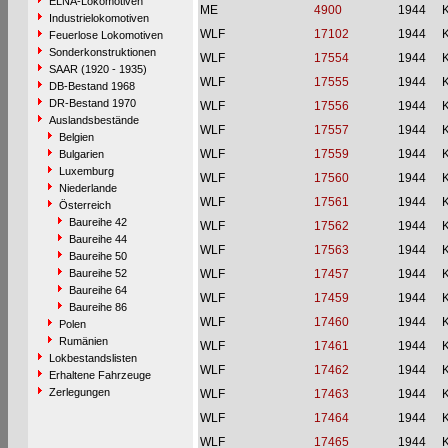
ELNA-Lokomotiven
ME
4900
1944
Industrielokomotiven
WLF
17102
1944
Feuerlose Lokomotiven
Sonderkonstruktionen
WLF
17554
1944
SAAR (1920 - 1935)
WLF
17555
1944
DB-Bestand 1968
DR-Bestand 1970
WLF
17556
1944
Auslandsbestände
WLF
17557
1944
Belgien
WLF
17559
1944
Bulgarien
Luxemburg
WLF
17560
1944
Niederlande
WLF
17561
1944
Österreich
Baureihe 42
WLF
17562
1944
Baureihe 44
WLF
17563
1944
Baureihe 50
Baureihe 52
WLF
17457
1944
Baureihe 64
WLF
17459
1944
Baureihe 86
WLF
17460
1944
Polen
Rumänien
WLF
17461
1944
Lokbestandslisten
WLF
17462
1944
Erhaltene Fahrzeuge
Zerlegungen
WLF
17463
1944
WLF
17464
1944
WLF
17465
1944