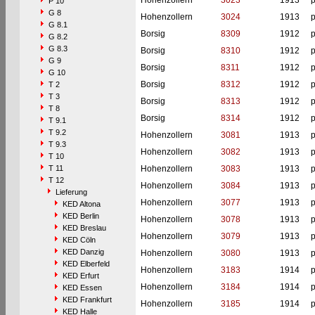
Hohenzollern
3023
1913
p
P 10
G 8
Hohenzollern
3024
1913
p
G 8.1
Borsig
8309
1912
p
G 8.2
G 8.3
Borsig
8310
1912
p
G 9
Borsig
8311
1912
p
G 10
Borsig
8312
1912
p
T 2
T 3
Borsig
8313
1912
p
T 8
Borsig
8314
1912
p
T 9.1
T 9.2
Hohenzollern
3081
1913
p
T 9.3
Hohenzollern
3082
1913
p
T 10
T 11
Hohenzollern
3083
1913
p
T 12
Hohenzollern
3084
1913
p
Lieferung
Hohenzollern
3077
1913
p
KED Altona
KED Berlin
Hohenzollern
3078
1913
p
KED Breslau
Hohenzollern
3079
1913
p
KED Cöln
KED Danzig
Hohenzollern
3080
1913
p
KED Elberfeld
Hohenzollern
3183
1914
p
KED Erfurt
Hohenzollern
3184
1914
p
KED Essen
KED Frankfurt
Hohenzollern
3185
1914
p
KED Halle