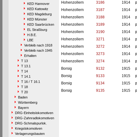
Hohenzollern
3186
1914
p
KED Hannover
KED Kattowitz
Hohenzollern
3187
1914
p
KED Magdeburg
Hohenzollern
3188
1914
p
KED Münster
Hohenzollern
3189
1914
p
KED Saarbrücken
EL Straßburg
Hohenzollern
3190
1914
p
H.B.E.
Hohenzollern
3271
1914
p
LBE
Verbleib nach 1918
Hohenzollern
3272
1914
p
Verbleib nach 1945
Hohenzollern
3273
1914
p
Erhalten
T 13
Hohenzollern
3274
1914
p
T 13.1
Borsig
9132
1915
p
T 14
Borsig
9133
1915
p
T 14.1
T 16 / T 16.1
Borsig
9134
1915
p
T 18
Borsig
9135
1915
p
T 20
Baden
Württemberg
Bayern
DRG-Einheitslokomotiven
DRG-Zahnradlokomotiven
DRG-Schmalspurlok.
Kriegslokomotiven
Verlagerungsbauten