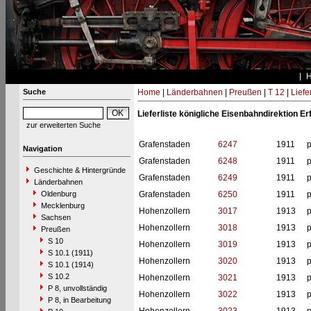
Suche
Home
|
Länderbahnen
|
Preußen
|
T 12
|
Liefe
Lieferliste königliche Eisenbahndirektion Erf
zur erweiterten Suche
Grafenstaden
6247
1911
p
Navigation
Grafenstaden
6248
1911
p
Geschichte & Hintergründe
Grafenstaden
6249
1911
p
Länderbahnen
Oldenburg
Grafenstaden
6250
1911
p
Mecklenburg
Hohenzollern
3017
1913
p
Sachsen
Hohenzollern
3018
1913
p
Preußen
S 10
Hohenzollern
3019
1913
p
S 10.1 (1911)
Hohenzollern
3020
1913
p
S 10.1 (1914)
S 10.2
Hohenzollern
3021
1913
p
P 8, unvollständig
Hohenzollern
3022
1913
p
P 8, in Bearbeitung