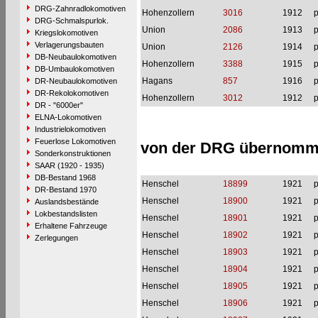
DRG-Zahnradlokomotiven
Hohenzollern
3016
1912
p
DRG-Schmalspurlok.
Union
2086
1913
p
Kriegslokomotiven
Verlagerungsbauten
Union
2126
1914
p
DB-Neubaulokomotiven
Hohenzollern
3388
1915
p
DB-Umbaulokomotiven
Hagans
857
1916
p
DR-Neubaulokomotiven
DR-Rekolokomotiven
Hohenzollern
3012
1912
p
DR - "6000er"
ELNA-Lokomotiven
Industrielokomotiven
Feuerlose Lokomotiven
von der DRG übernommen
Sonderkonstruktionen
SAAR (1920 - 1935)
DB-Bestand 1968
Henschel
18899
1921
p
DR-Bestand 1970
Henschel
18900
1921
p
Auslandsbestände
Lokbestandslisten
Henschel
18901
1921
p
Erhaltene Fahrzeuge
Henschel
18902
1921
p
Zerlegungen
Henschel
18903
1921
p
Henschel
18904
1921
p
Henschel
18905
1921
p
Henschel
18906
1921
p