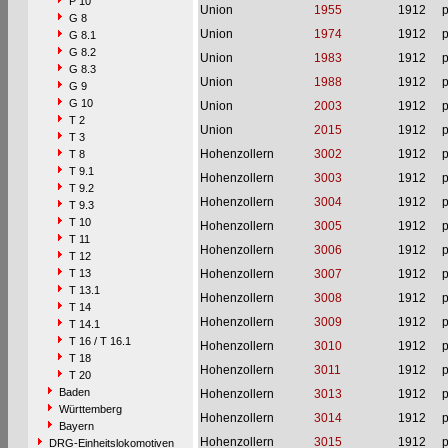
P 10
Union
1955
1912
p
G 8
Union
1974
1912
p
G 8.1
G 8.2
Union
1983
1912
p
G 8.3
Union
1988
1912
p
G 9
G 10
Union
2003
1912
p
T 2
Union
2015
1912
p
T 3
Hohenzollern
3002
1912
p
T 8
T 9.1
Hohenzollern
3003
1912
p
T 9.2
Hohenzollern
3004
1912
p
T 9.3
T 10
Hohenzollern
3005
1912
p
T 11
Hohenzollern
3006
1912
p
T 12
T 13
Hohenzollern
3007
1912
p
T 13.1
Hohenzollern
3008
1912
p
T 14
Hohenzollern
3009
1912
p
T 14.1
T 16 / T 16.1
Hohenzollern
3010
1912
p
T 18
Hohenzollern
3011
1912
p
T 20
Baden
Hohenzollern
3013
1912
p
Württemberg
Hohenzollern
3014
1912
p
Bayern
Hohenzollern
3015
1912
p
DRG-Einheitslokomotiven