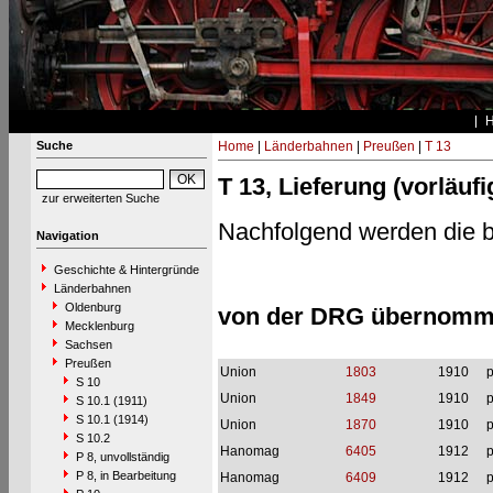
Suche
Home
|
Länderbahnen
|
Preußen
|
T 13
T 13, Lieferung (vorläuf
zur erweiterten Suche
Nachfolgend werden die bi
Navigation
Geschichte & Hintergründe
Länderbahnen
Oldenburg
von der DRG übernommen
Mecklenburg
Sachsen
Preußen
Union
1803
1910
p
S 10
Union
1849
1910
p
S 10.1 (1911)
S 10.1 (1914)
Union
1870
1910
p
S 10.2
Hanomag
6405
1912
p
P 8, unvollständig
P 8, in Bearbeitung
Hanomag
6409
1912
p