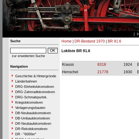
Suche
Home
|
DR-Bestand 1970
|
BR 91.6
Lokliste BR 91.6
zur erweiterten Suche
Krauss
8318
1924
Navigation
Henschel
21778
1930
Geschichte & Hintergründe
Länderbahnen
DRG-Einheitslokomotiven
DRG-Zahnradlokomotiven
DRG-Schmalspurlok.
Kriegslokomotiven
Verlagerungsbauten
DB-Neubaulokomotiven
DB-Umbaulokomotiven
DR-Neubaulokomotiven
DR-Rekolokomotiven
DR - "6000er"