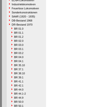
ELNA-Lokomotiven
Industrielokomotiven
Feuerlose Lokomotiven
Sonderkonstruktionen
SAAR (1920 - 1935)
DB-Bestand 1968
DR-Bestand 1970
BR 01.0
BR 01.1
BR 01.2
BR 02.0
BR 03.0
BR 03.1
BR 03.2
BR 04.0
BR 04.1
BR 35.10
BR 37.1
BR 38.10
BR 39.1
BR 41.1
BR 42.1
BR 44.0
BR 44.1-2
BR 44.9
BR 50.0
BR 50.1