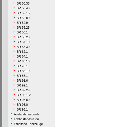
BR 50.35
BR 50.40
BR 52.1-7
BR 52.80
BR 52.9
BR 55.25
BR 56.1
BR 56.20
BR 57.10
BR 58.30
BR 62.1
BR 64.1
BR 65.10
BR 78.1
BR 83.10
BR 86.1
BR 91.6
BR 92.1
BR 92.29
BR 93.1-2
BR 93.80
BR 95.0
BR 95.1
Auslandsbestände
Lokbestandslisten
Erhaltene Fahrzeuge